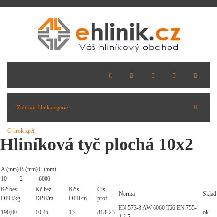
Zobrazit filtr kategorie
O krok zpět
Hliníková tyč plochá 10x2
A (mm)
B (mm)
L (mm)
10
2
6000
Kč bez
Kč bez
Kč s
Čís.
Norma
Sklad
DPH/kg
DPH/m
DPH/m
prof.
EN 573-3 AW 6060 T66 EN 755-
190,00
10,45
13
813223
ok
1,2,5