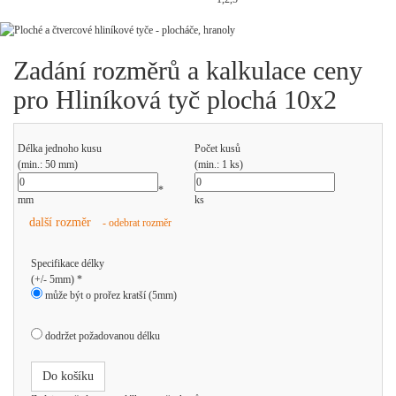
Zadání rozměrů a kalkulace ceny
pro Hliníková tyč plochá 10x2
Délka jednoho kusu
Počet kusů
(min.: 50 mm)
(min.: 1 ks)
*
mm
ks
další rozměr
- odebrat rozměr
Specifikace délky
(+/- 5mm) *
může být o prořez kratší (5mm)
dodržet požadovanou délku
Do košíku