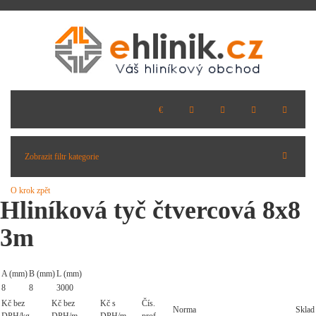
Zobrazit filtr kategorie
O krok zpět
Hliníková tyč čtvercová 8x8
3m
A (mm)
B (mm)
L (mm)
8
8
3000
Kč bez
Kč bez
Kč s
Čís.
Norma
Sklad