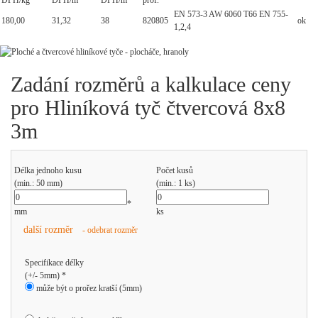
DPH/kg
DPH/m
DPH/m
prof.
EN 573-3 AW 6060 T66 EN 755-
180,00
31,32
38
820805
ok
1,2,4
Zadání rozměrů a kalkulace ceny
pro Hliníková tyč čtvercová 8x8
3m
Délka jednoho kusu
Počet kusů
(min.: 50 mm)
(min.: 1 ks)
*
mm
ks
další rozměr
- odebrat rozměr
Specifikace délky
(+/- 5mm) *
může být o prořez kratší (5mm)