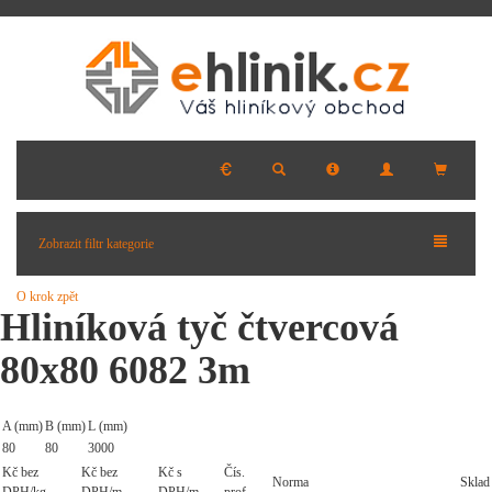
Zobrazit filtr kategorie
O krok zpět
Hliníková tyč čtvercová
80x80 6082 3m
A (mm)
B (mm)
L (mm)
80
80
3000
Kč bez
Kč bez
Kč s
Čís.
Norma
Sklad