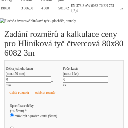
DPH/kg
DPH/m
DPH/m
prof.
EN 573-3 AW 6082 T6 EN 755-
190,00
3 306,00
4 000
S01572
ok
1,2,4
Zadání rozměrů a kalkulace ceny
pro Hliníková tyč čtvercová 80x80
6082 3m
Délka jednoho kusu
Počet kusů
(min.: 50 mm)
(min.: 1 ks)
*
mm
ks
další rozměr
- odebrat rozměr
Specifikace délky
(+/- 5mm) *
může být o prořez kratší (5mm)