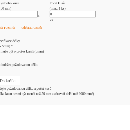
 jednoho kusu
Počet kusů
: 50 mm)
(min.: 1 ks)
*
ks
lší rozměr
- odebrat rozměr
ecifikace délky
/- 5mm) *
může být o prořez kratší (5mm)
dodržet požadovanou délku
Do košíku
dejte požadovanou délku a počet kusů
élka kusu nesmí být menší než 50 mm a zároveň delší než 6000 mm!)