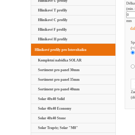
Hliníkové U profily
Délka
(min.
Hliníkové T profily
Hliníkové C profily
mm
da
Hliníkové F profily
Hliníkové H profily
Sp
(+
Hliníkové profily pro fotovoltaiku
Kompletní nabídka SOLAR
Sortiment pro panel 30mm
Sortiment pro panel 35mm
Sortiment pro panel 40mm
Za
(d
Solar 40x40 Solid
Solar 40x40 Economy
Solar 40x40 Stone
Solar Trapéz; Solar "M8"