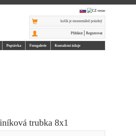
košík je momentálně prázdný
Přihlásit
Registrovat
Poptávka
Foto
galerie
Kontakt
ní údaje
iníková trubka 8x1