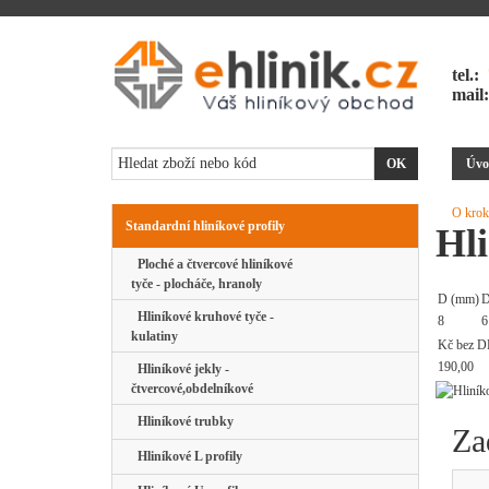
tel.:
mail
Úvo
O krok
Standardní hliníkové profily
Hl
Ploché a čtvercové hliníkové
tyče - plocháče, hranoly
D (mm)
D
Hliníkové kruhové tyče -
8
6
kulatiny
Kč bez D
190,00
Hliníkové jekly -
čtvercové,obdelníkové
Hliníkové trubky
Za
Hliníkové L profily