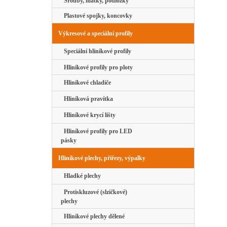
Šrouby, matky, podložky
Plastové spojky, koncovky
Výkresové a speciální profily
Speciální hliníkové profily
Hliníkové profily pro ploty
Hliníkové chladiče
Hliníková pravítka
Hliníkové krycí lišty
Hliníkové profily pro LED
pásky
Hliníkové plechy, přířezy, výpalky
Hladké plechy
Protiskluzové (slzičkové)
plechy
Hliníkové plechy dělené