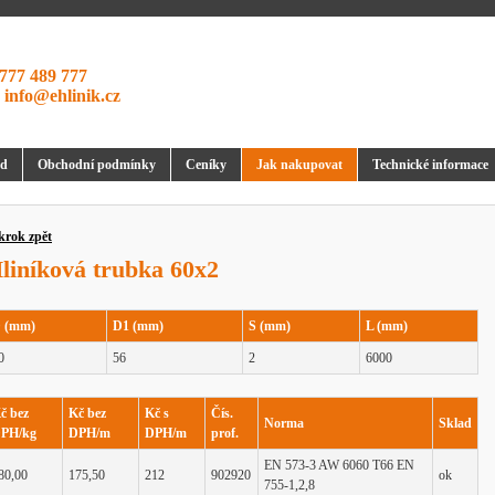
777 489 777
:
info@ehlinik.cz
d
Obchodní podmínky
Ceníky
Jak nakupovat
Technické informace
krok zpět
liníková trubka 60x2
 (mm)
D1 (mm)
S (mm)
L (mm)
0
56
2
6000
č bez
Kč bez
Kč s
Čís.
Norma
Sklad
PH/kg
DPH/m
DPH/m
prof.
EN 573-3 AW 6060 T66 EN
80,00
175,50
212
902920
ok
755-1,2,8