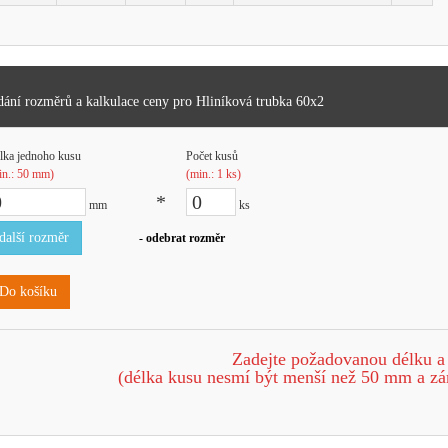
ání rozměrů a kalkulace ceny pro Hliníková trubka 60x2
lka jednoho kusu
Počet kusů
in.: 50 mm)
(min.: 1 ks)
*
mm
ks
další rozměr
- odebrat rozměr
Do košíku
Zadejte požadovanou délku a
(délka kusu nesmí být menší než 50 mm a zá