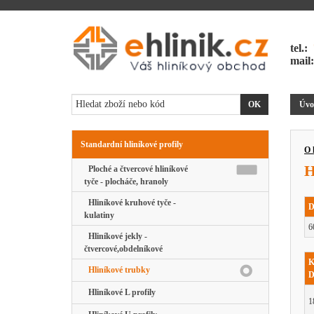
tel.:
mail
Úvo
Standardní hliníkové profily
O 
H
Ploché a čtvercové hliníkové
tyče - plocháče, hranoly
Hliníkové kruhové tyče -
D
kulatiny
6
Hliníkové jekly -
čtvercové,obdelníkové
K
Hliníkové trubky
D
Hliníkové L profily
1