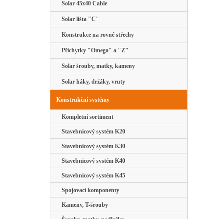
Solar 45x40 Cable
Solar lišta "C"
Konstrukce na rovné střechy
Příchytky "Omega" a "Z"
Solar šrouby, matky, kameny
Solar háky, držáky, vruty
Konstrukční systémy
Kompletní sortiment
Stavebnicový systém K20
Stavebnicový systém K30
Stavebnicový systém K40
Stavebnicový systém K45
Spojovací komponenty
Kameny, T-šrouby