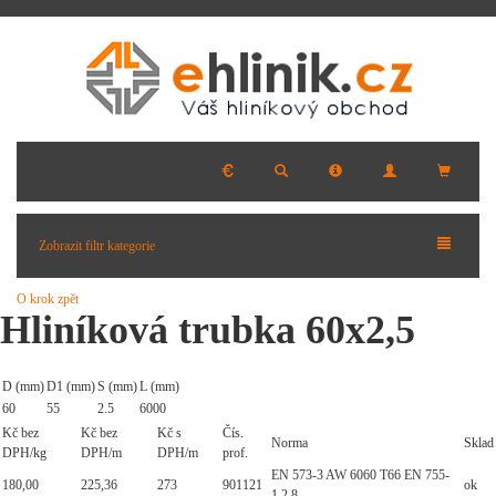
Zobrazit filtr kategorie
O krok zpět
Hliníková trubka 60x2,5
D (mm)
D1 (mm)
S (mm)
L (mm)
60
55
2.5
6000
Kč bez
Kč bez
Kč s
Čís.
Norma
Sklad
DPH/kg
DPH/m
DPH/m
prof.
EN 573-3 AW 6060 T66 EN 755-
180,00
225,36
273
901121
ok
1,2,8