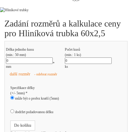
Zadání rozměrů a kalkulace ceny
pro Hliníková trubka 60x2,5
Délka jednoho kusu
Počet kusů
(min.: 50 mm)
(min.: 1 ks)
*
mm
ks
další rozměr
- odebrat rozměr
Specifikace délky
(+/- 5mm) *
může být o prořez kratší (5mm)
dodržet požadovanou délku
Do košíku