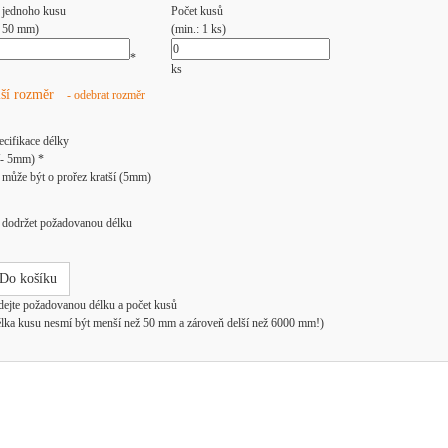
 jednoho kusu
Počet kusů
: 50 mm)
(min.: 1 ks)
*
ks
lší rozměr
- odebrat rozměr
ecifikace délky
/- 5mm) *
může být o prořez kratší (5mm)
dodržet požadovanou délku
Do košíku
dejte požadovanou délku a počet kusů
élka kusu nesmí být menší než 50 mm a zároveň delší než 6000 mm!)