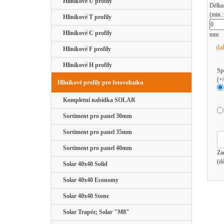
Hliníkové U profily
Délka
(min.
Hliníkové T profily
Hliníkové C profily
mm
da
Hliníkové F profily
Hliníkové H profily
Sp
(+
Hliníkové profily pro fotovoltaiku
Kompletní nabídka SOLAR
Sortiment pro panel 30mm
Sortiment pro panel 35mm
Sortiment pro panel 40mm
Za
(d
Solar 40x40 Solid
Solar 40x40 Economy
Solar 40x40 Stone
Solar Trapéz; Solar "M8"