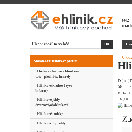
tel.:
mail
Úvo
O krok
Standardní hliníkové profily
Hli
Ploché a čtvercové hliníkové
tyče - plocháče, hranoly
D (mm)
D
Hliníkové kruhové tyče -
50
4
kulatiny
Kč bez D
180,00
Hliníkové jekly -
čtvercové,obdelníkové
Hliníkové trubky
Za
Hliníkové L profily