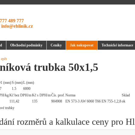
777 489 777
:
info@ehlinik.cz
d
Obchodní podmínky
Ceníky
Jak nakupovat
Technické informace
 zpět
níková trubka 50x1,5
1 (mm)
S (mm)
L (mm)
7
1.5
6000
PH/kg
Kč bez DPH/m
Kč s DPH/m
Čís. prof.
Norma
Sklad
111,42
135
904908
EN 573-3 AW 6060 T66 EN 755-1,2,8
ok
dání rozměrů a kalkulace ceny pro Hl