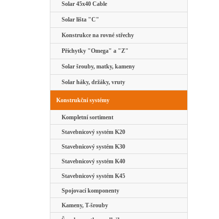
Solar 45x40 Cable
Solar lišta "C"
Konstrukce na rovné střechy
Příchytky "Omega" a "Z"
Solar šrouby, matky, kameny
Solar háky, držáky, vruty
Konstrukční systémy
Kompletní sortiment
Stavebnicový systém K20
Stavebnicový systém K30
Stavebnicový systém K40
Stavebnicový systém K45
Spojovací komponenty
Kameny, T-šrouby