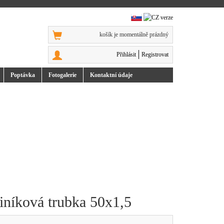
košík je momentálně prázdný
Přihlásit
Registrovat
Poptávka
Foto
galerie
Kontakt
ní údaje
iníková trubka 50x1,5