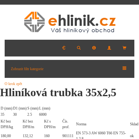
Zobrazit filtr kategorie
O krok zpět
Hliníková trubka 35x2,5
D (mm)
D1 (mm)
S (mm)
L (mm)
35
30
2.5
6000
Kč bez
Kč bez
Kč s
Čís.
Norma
Sklad
DPH/kg
DPH/m
DPH/m
prof.
EN 573-3 AW 6060 T66 EN 755-
180,00
132,12
160
901111
ok
1,2,8