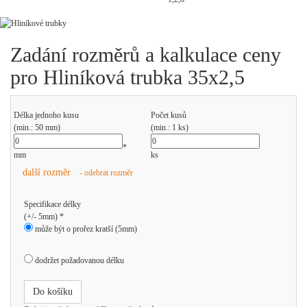
Zadání rozměrů a kalkulace ceny
pro Hliníková trubka 35x2,5
Délka jednoho kusu
Počet kusů
(min.: 50 mm)
(min.: 1 ks)
*
mm
ks
další rozměr
- odebrat rozměr
Specifikace délky
(+/- 5mm) *
může být o prořez kratší (5mm)
dodržet požadovanou délku
Do košíku