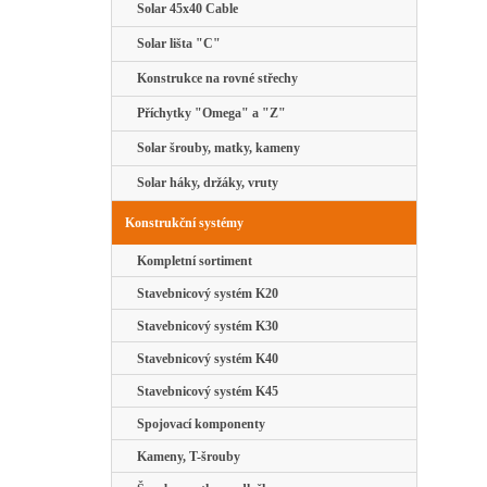
Solar 45x40 Cable
Solar lišta "C"
Konstrukce na rovné střechy
Příchytky "Omega" a "Z"
Solar šrouby, matky, kameny
Solar háky, držáky, vruty
Konstrukční systémy
Kompletní sortiment
Stavebnicový systém K20
Stavebnicový systém K30
Stavebnicový systém K40
Stavebnicový systém K45
Spojovací komponenty
Kameny, T-šrouby