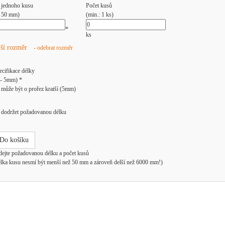
 jednoho kusu
Počet kusů
: 50 mm)
(min.: 1 ks)
*
ks
lší rozměr
- odebrat rozměr
ecifikace délky
/- 5mm) *
může být o prořez kratší (5mm)
dodržet požadovanou délku
Do košíku
dejte požadovanou délku a počet kusů
élka kusu nesmí být menší než 50 mm a zároveň delší než 6000 mm!)