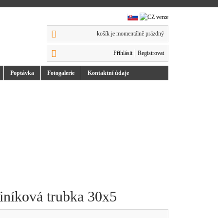
košík je momentálně prázdný
Přihlásit
Registrovat
Poptávka
Foto
galerie
Kontakt
ní údaje
iníková trubka 30x5