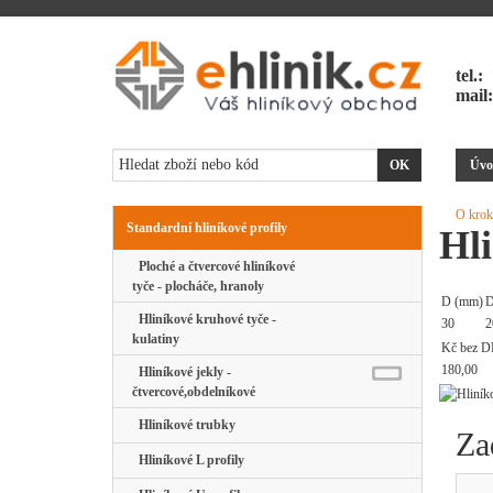
tel.:
mail
Úvo
O krok
Standardní hliníkové profily
Hl
Ploché a čtvercové hliníkové
tyče - plocháče, hranoly
D (mm)
D
Hliníkové kruhové tyče -
30
2
kulatiny
Kč bez D
180,00
Hliníkové jekly -
čtvercové,obdelníkové
Hliníkové trubky
Za
Hliníkové L profily