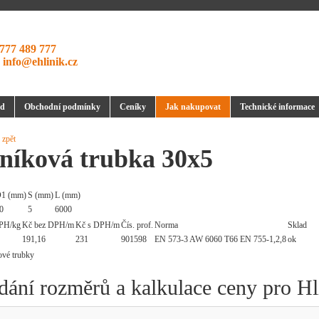
777 489 777
:
info@ehlinik.cz
d
Obchodní podmínky
Ceníky
Jak nakupovat
Technické informace
 zpět
iníková trubka 30x5
1 (mm)
S (mm)
L (mm)
0
5
6000
PH/kg
Kč bez DPH/m
Kč s DPH/m
Čís. prof.
Norma
Sklad
191,16
231
901598
EN 573-3 AW 6060 T66 EN 755-1,2,8
ok
dání rozměrů a kalkulace ceny pro Hl