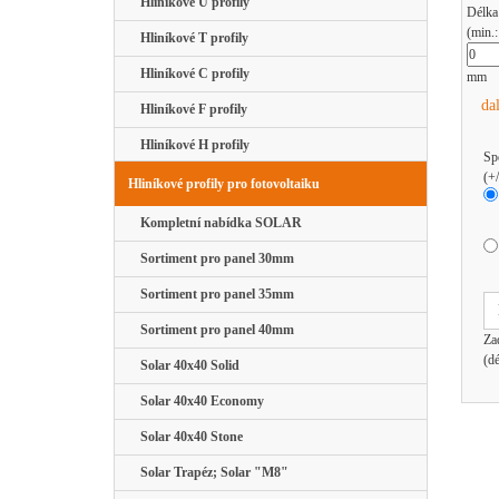
Hliníkové U profily
Délka
(min.
Hliníkové T profily
Hliníkové C profily
mm
da
Hliníkové F profily
Hliníkové H profily
Sp
(+
Hliníkové profily pro fotovoltaiku
Kompletní nabídka SOLAR
Sortiment pro panel 30mm
Sortiment pro panel 35mm
Sortiment pro panel 40mm
Za
(d
Solar 40x40 Solid
Solar 40x40 Economy
Solar 40x40 Stone
Solar Trapéz; Solar "M8"