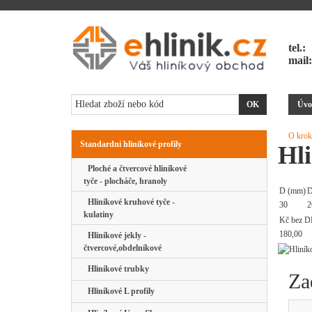
tel.:
mail
Úvo
O krok
Standardní hliníkové profily
Hl
Ploché a čtvercové hliníkové
tyče - plocháče, hranoly
D (mm)
D
Hliníkové kruhové tyče -
30
2
kulatiny
Kč bez D
180,00
Hliníkové jekly -
čtvercové,obdelníkové
Hliníkové trubky
Za
Hliníkové L profily