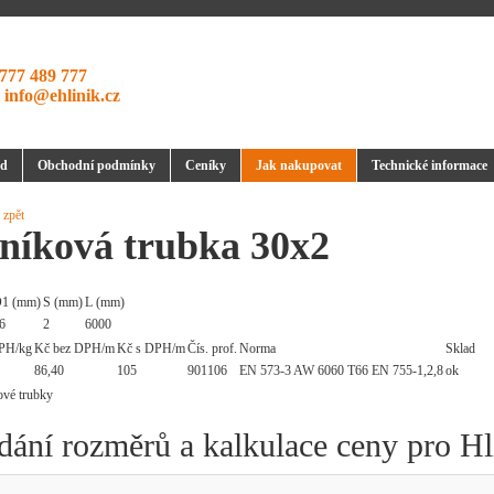
777 489 777
:
info@ehlinik.cz
d
Obchodní podmínky
Ceníky
Jak nakupovat
Technické informace
 zpět
iníková trubka 30x2
1 (mm)
S (mm)
L (mm)
6
2
6000
PH/kg
Kč bez DPH/m
Kč s DPH/m
Čís. prof.
Norma
Sklad
86,40
105
901106
EN 573-3 AW 6060 T66 EN 755-1,2,8
ok
dání rozměrů a kalkulace ceny pro Hl