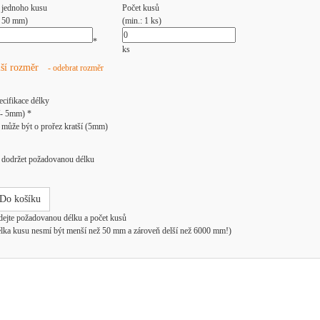
 jednoho kusu
Počet kusů
: 50 mm)
(min.: 1 ks)
*
ks
lší rozměr
- odebrat rozměr
ecifikace délky
/- 5mm) *
může být o prořez kratší (5mm)
dodržet požadovanou délku
Do košíku
dejte požadovanou délku a počet kusů
élka kusu nesmí být menší než 50 mm a zároveň delší než 6000 mm!)