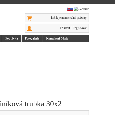
košík je momentálně prázdný
Přihlásit
Registrovat
Poptávka
Foto
galerie
Kontakt
ní údaje
iníková trubka 30x2