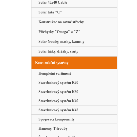
Solar 45x40 Cable
Solar lišta "C"
Konstrukce na rovné střechy
Příchytky "Omega" a "Z"
Solar šrouby, matky, kameny
Solar háky, držáky, vruty
Konstrukční systémy
Kompletní sortiment
Stavebnicový systém K20
Stavebnicový systém K30
Stavebnicový systém K40
Stavebnicový systém K45
Spojovací komponenty
Kameny, T-šrouby