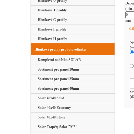
Hliníkové U profily
Délka
(min.
Hliníkové T profily
Hliníkové C profily
mm
da
Hliníkové F profily
Hliníkové H profily
Sp
(+
Hliníkové profily pro fotovoltaiku
Kompletní nabídka SOLAR
Sortiment pro panel 30mm
Sortiment pro panel 35mm
Sortiment pro panel 40mm
Za
(d
Solar 40x40 Solid
Solar 40x40 Economy
Solar 40x40 Stone
Solar Trapéz; Solar "M8"