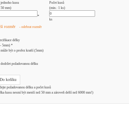
 jednoho kusu
Počet kusů
: 50 mm)
(min.: 1 ks)
*
ks
lší rozměr
- odebrat rozměr
ecifikace délky
/- 5mm) *
může být o prořez kratší (5mm)
dodržet požadovanou délku
Do košíku
dejte požadovanou délku a počet kusů
élka kusu nesmí být menší než 50 mm a zároveň delší než 6000 mm!)