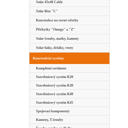
Solar 45x40 Cable
Solar lišta "C"
Konstrukce na rovné střechy
Příchytky "Omega" a "Z"
Solar šrouby, matky, kameny
Solar háky, držáky, vruty
Konstrukční systémy
Kompletní sortiment
Stavebnicový systém K20
Stavebnicový systém K30
Stavebnicový systém K40
Stavebnicový systém K45
Spojovací komponenty
Kameny, T-šrouby