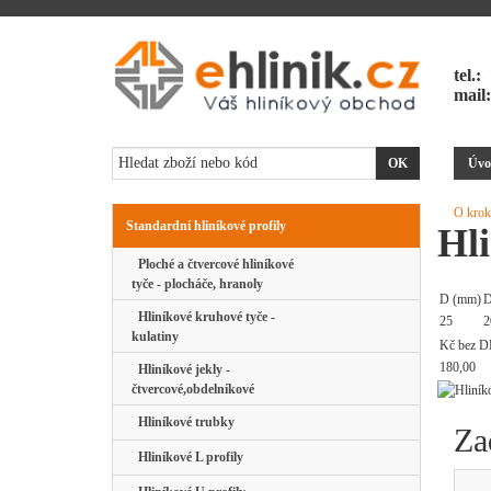
tel.:
mail
Úvo
O krok
Standardní hliníkové profily
Hli
Ploché a čtvercové hliníkové
tyče - plocháče, hranoly
D (mm)
D
Hliníkové kruhové tyče -
25
2
kulatiny
Kč bez D
180,00
Hliníkové jekly -
čtvercové,obdelníkové
Hliníkové trubky
Za
Hliníkové L profily