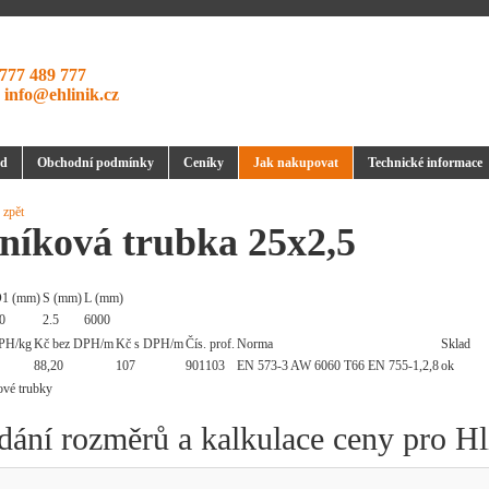
777 489 777
:
info@ehlinik.cz
d
Obchodní podmínky
Ceníky
Jak nakupovat
Technické informace
 zpět
níková trubka 25x2,5
1 (mm)
S (mm)
L (mm)
0
2.5
6000
PH/kg
Kč bez DPH/m
Kč s DPH/m
Čís. prof.
Norma
Sklad
88,20
107
901103
EN 573-3 AW 6060 T66 EN 755-1,2,8
ok
dání rozměrů a kalkulace ceny pro Hl