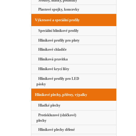
Šrouby, matky, podložky
Plastové spojky, koncovky
Výkresové a speciální profily
Speciální hliníkové profily
Hliníkové profily pro ploty
Hliníkové chladiče
Hliníková pravítka
Hliníkové krycí lišty
Hliníkové profily pro LED
pásky
Hliníkové plechy, přířezy, výpalky
Hladké plechy
Protiskluzové (slzičkové)
plechy
Hliníkové plechy dělené