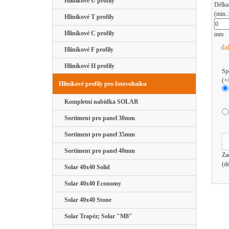
Hliníkové U profily
Délka
(min.
Hliníkové T profily
Hliníkové C profily
mm
da
Hliníkové F profily
Hliníkové H profily
Sp
(+
Hliníkové profily pro fotovoltaiku
Kompletní nabídka SOLAR
Sortiment pro panel 30mm
Sortiment pro panel 35mm
Sortiment pro panel 40mm
Za
(d
Solar 40x40 Solid
Solar 40x40 Economy
Solar 40x40 Stone
Solar Trapéz; Solar "M8"