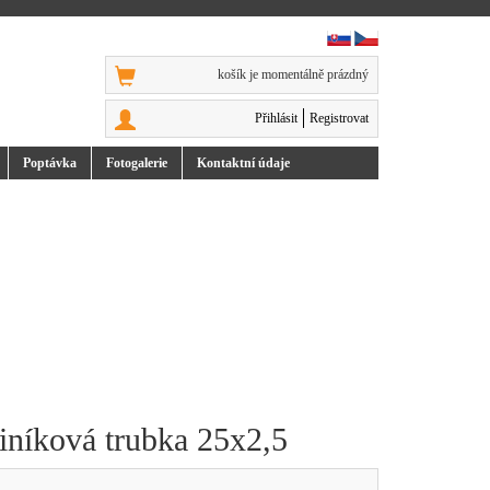
košík je momentálně prázdný
Přihlásit
Registrovat
Poptávka
Foto
galerie
Kontakt
ní údaje
iníková trubka 25x2,5