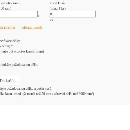
 jednoho kusu
Počet kusů
: 50 mm)
(min.: 1 ks)
*
ks
lší rozměr
- odebrat rozměr
ecifikace délky
/- 5mm) *
může být o prořez kratší (5mm)
dodržet požadovanou délku
Do košíku
dejte požadovanou délku a počet kusů
élka kusu nesmí být menší než 50 mm a zároveň delší než 6000 mm!)