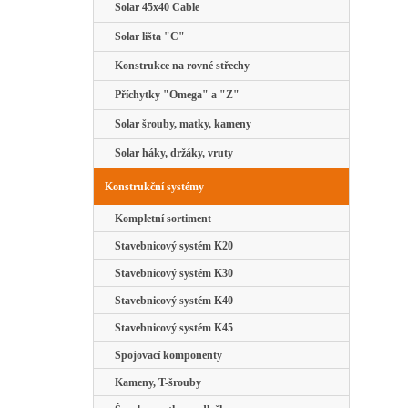
Solar 45x40 Cable
Solar lišta "C"
Konstrukce na rovné střechy
Příchytky "Omega" a "Z"
Solar šrouby, matky, kameny
Solar háky, držáky, vruty
Konstrukční systémy
Kompletní sortiment
Stavebnicový systém K20
Stavebnicový systém K30
Stavebnicový systém K40
Stavebnicový systém K45
Spojovací komponenty
Kameny, T-šrouby