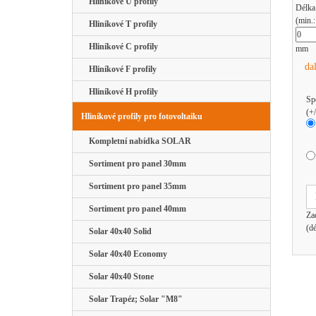
Hliníkové U profily
Délka
(min.
Hliníkové T profily
Hliníkové C profily
mm
da
Hliníkové F profily
Hliníkové H profily
Sp
(+
Hliníkové profily pro fotovoltaiku
Kompletní nabídka SOLAR
Sortiment pro panel 30mm
Sortiment pro panel 35mm
Sortiment pro panel 40mm
Za
(d
Solar 40x40 Solid
Solar 40x40 Economy
Solar 40x40 Stone
Solar Trapéz; Solar "M8"