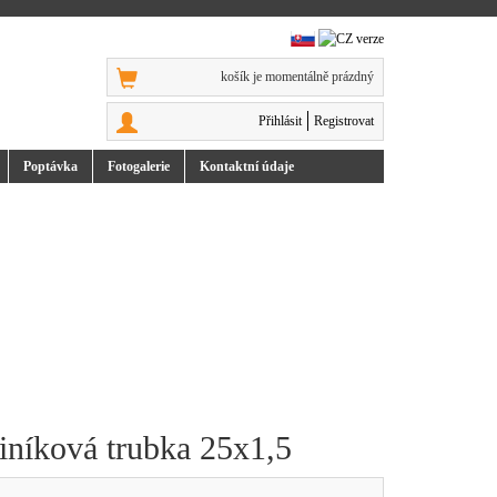
košík je momentálně prázdný
Přihlásit
Registrovat
Poptávka
Foto
galerie
Kontakt
ní údaje
iníková trubka 25x1,5