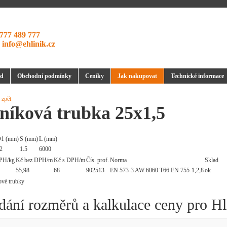
777 489 777
:
info@ehlinik.cz
d
Obchodní podmínky
Ceníky
Jak nakupovat
Technické informace
 zpět
níková trubka 25x1,5
1 (mm)
S (mm)
L (mm)
2
1.5
6000
PH/kg
Kč bez DPH/m
Kč s DPH/m
Čís. prof.
Norma
Sklad
55,98
68
902513
EN 573-3 AW 6060 T66 EN 755-1,2,8
ok
dání rozměrů a kalkulace ceny pro Hl