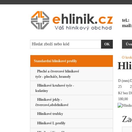
tel.:
mail
Úvo
O krok
Standardní hliníkové profily
Hli
Ploché a čtvercové hliníkové
tyče - plocháče, hranoly
D (mm)
D
Hliníkové kruhové tyče -
25
2
kulatiny
Kč bez D
180,00
Hliníkové jekly -
čtvercové,obdelníkové
Hliníkové trubky
Za
Hliníkové L profily