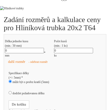
Zadání rozměrů a kalkulace ceny
pro Hliníková trubka 20x2 T64
Délka jednoho kusu
Počet kusů
(min.: 50 mm)
(min.: 1 ks)
*
mm
ks
další rozměr
- odebrat rozměr
Specifikace délky
(+/- 5mm) *
může být o prořez kratší (5mm)
dodržet požadovanou délku
Do košíku