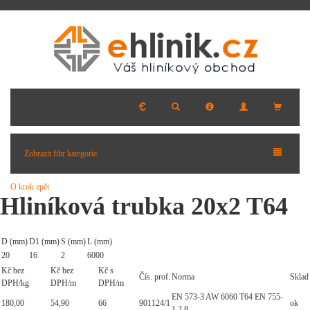
Zobrazit filtr kategorie
O krok zpět
Hliníková trubka 20x2 T64
D (mm)
D1 (mm)
S (mm)
L (mm)
20
16
2
6000
Kč bez
Kč bez
Kč s
Čís. prof.
Norma
Sklad
DPH/kg
DPH/m
DPH/m
EN 573-3 AW 6060 T64 EN 755-
180,00
54,90
66
901124/1
ok
1,2,8