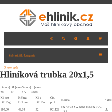
Zobrazit filtr kategorie
O krok zpět
Hliníková trubka 20x1,5
D (mm)
D1 (mm)
S (mm)
L (mm)
20
17
1.5
6000
Kč bez
Kč bez
Kč s
Čís.
Norma
Sklad
DPH/kg
DPH/m
DPH/m
prof.
EN 573-3 AW 6060 T66 EN 755-
180,00
43,38
52
901123
ok
1,2,8