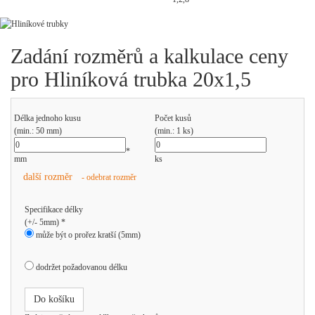
Zadání rozměrů a kalkulace ceny
pro Hliníková trubka 20x1,5
Délka jednoho kusu
Počet kusů
(min.: 50 mm)
(min.: 1 ks)
*
mm
ks
další rozměr
- odebrat rozměr
Specifikace délky
(+/- 5mm) *
může být o prořez kratší (5mm)
dodržet požadovanou délku
Do košíku