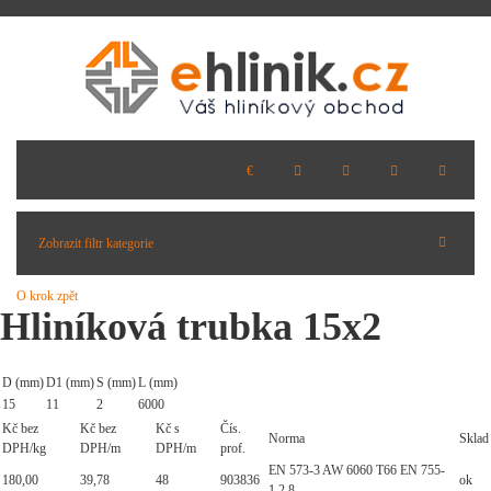
Zobrazit filtr kategorie
O krok zpět
Hliníková trubka 15x2
D (mm)
D1 (mm)
S (mm)
L (mm)
15
11
2
6000
Kč bez
Kč bez
Kč s
Čís.
Norma
Sklad
DPH/kg
DPH/m
DPH/m
prof.
EN 573-3 AW 6060 T66 EN 755-
180,00
39,78
48
903836
ok
1,2,8