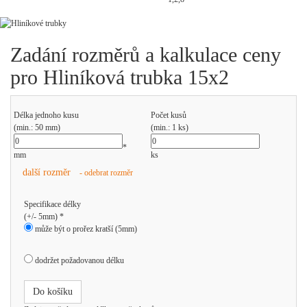
Zadání rozměrů a kalkulace ceny
pro Hliníková trubka 15x2
Délka jednoho kusu
Počet kusů
(min.: 50 mm)
(min.: 1 ks)
*
mm
ks
další rozměr
- odebrat rozměr
Specifikace délky
(+/- 5mm) *
může být o prořez kratší (5mm)
dodržet požadovanou délku
Do košíku