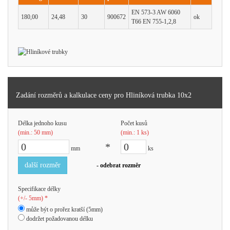
EN 573-3 AW 6060
180,00
24,48
30
900672
ok
T66 EN 755-1,2,8
Zadání rozměrů a kalkulace ceny pro Hliníková trubka 10x2
Délka jednoho kusu
Počet kusů
(min.: 50 mm)
(min.: 1 ks)
*
mm
ks
další rozměr
- odebrat rozměr
Specifikace délky
(+/- 5mm) *
může být o prořez kratší (5mm)
dodržet požadovanou délku