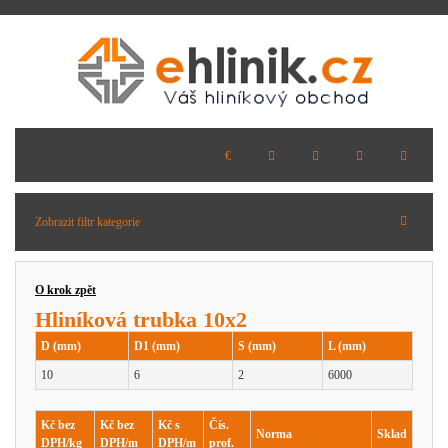
Zobrazit filtr kategorie
O krok zpět
Hliníková trubka 10x2
D (mm)
D1 (mm)
S (mm)
L (mm)
10
6
2
6000
Kč bez
Kč bez
Kč s
Čís.
Norma
Sklad
DPH/kg
DPH/m
DPH/m
prof.