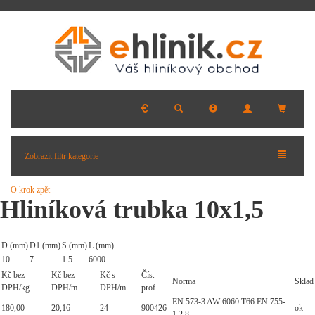
Zobrazit filtr kategorie
O krok zpět
Hliníková trubka 10x1,5
D (mm)
D1 (mm)
S (mm)
L (mm)
10
7
1.5
6000
Kč bez
Kč bez
Kč s
Čís.
Norma
Sklad
DPH/kg
DPH/m
DPH/m
prof.
EN 573-3 AW 6060 T66 EN 755-
180,00
20,16
24
900426
ok
1,2,8