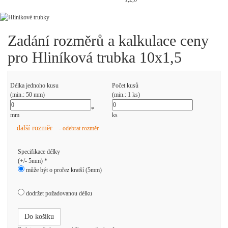
Zadání rozměrů a kalkulace ceny
pro Hliníková trubka 10x1,5
Délka jednoho kusu
Počet kusů
(min.: 50 mm)
(min.: 1 ks)
*
mm
ks
další rozměr
- odebrat rozměr
Specifikace délky
(+/- 5mm) *
může být o prořez kratší (5mm)
dodržet požadovanou délku
Do košíku