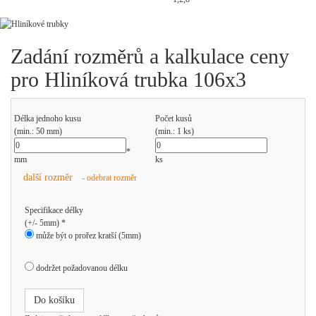
Zadání rozměrů a kalkulace ceny
pro Hliníková trubka 106x3
Délka jednoho kusu
Počet kusů
(min.: 50 mm)
(min.: 1 ks)
*
mm
ks
další rozměr
- odebrat rozměr
Specifikace délky
(+/- 5mm) *
může být o prořez kratší (5mm)
dodržet požadovanou délku
Do košíku