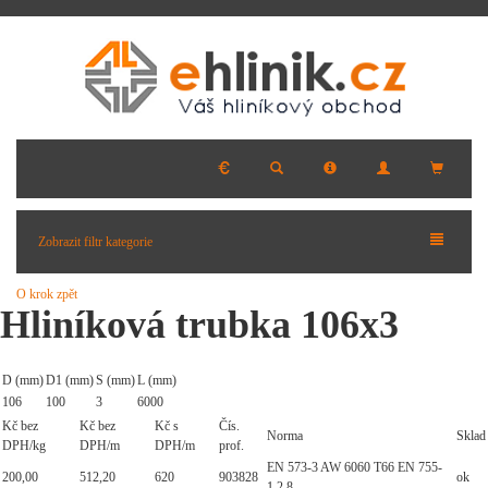
Zobrazit filtr kategorie
O krok zpět
Hliníková trubka 106x3
D (mm)
D1 (mm)
S (mm)
L (mm)
106
100
3
6000
Kč bez
Kč bez
Kč s
Čís.
Norma
Sklad
DPH/kg
DPH/m
DPH/m
prof.
EN 573-3 AW 6060 T66 EN 755-
200,00
512,20
620
903828
ok
1,2,8