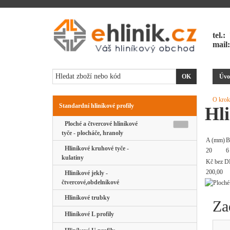
tel.:
mail
Úvo
O krok
Standardní hliníkové profily
Hli
Ploché a čtvercové hliníkové
tyče - plocháče, hranoly
A (mm)
B
Hliníkové kruhové tyče -
20
6
kulatiny
Kč bez D
200,00
Hliníkové jekly -
čtvercové,obdelníkové
Hliníkové trubky
Za
Hliníkové L profily