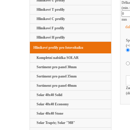
Hliníkové U profily
Délka
(min.
Hliníkové T profily
Hliníkové C profily
mm
da
Hliníkové F profily
Hliníkové H profily
Sp
(+
Hliníkové profily pro fotovoltaiku
Kompletní nabídka SOLAR
Sortiment pro panel 30mm
Sortiment pro panel 35mm
Sortiment pro panel 40mm
Za
(d
Solar 40x40 Solid
Solar 40x40 Economy
Solar 40x40 Stone
Solar Trapéz; Solar "M8"