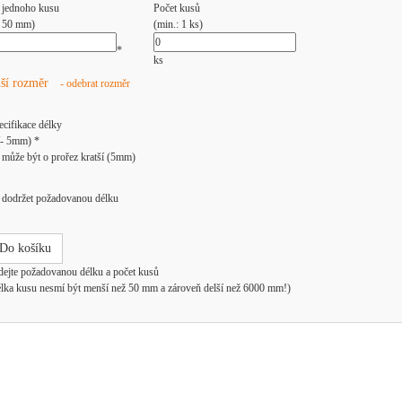
 jednoho kusu
Počet kusů
: 50 mm)
(min.: 1 ks)
*
ks
lší rozměr
- odebrat rozměr
ecifikace délky
/- 5mm) *
může být o prořez kratší (5mm)
dodržet požadovanou délku
Do košíku
dejte požadovanou délku a počet kusů
élka kusu nesmí být menší než 50 mm a zároveň delší než 6000 mm!)