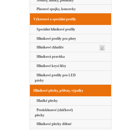
Šrouby, matky, podložky
Plastové spojky, koncovky
Výkresové a speciální profily
Speciální hliníkové profily
Hliníkové profily pro ploty
Hliníkové chladiče
Hliníková pravítka
Hliníkové krycí lišty
Hliníkové profily pro LED
pásky
Hliníkové plechy, přířezy, výpalky
Hladké plechy
Protiskluzové (slzičkové)
plechy
Hliníkové plechy dělené