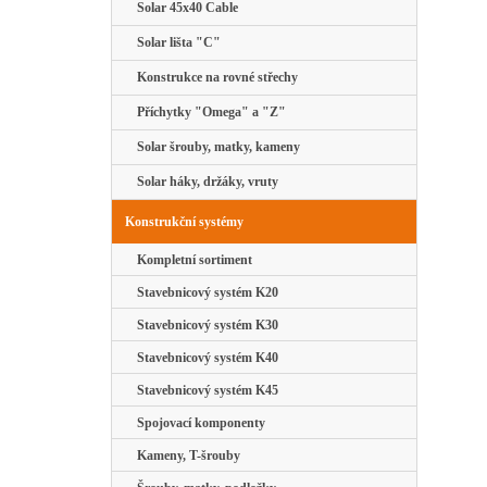
Solar 45x40 Cable
Solar lišta "C"
Konstrukce na rovné střechy
Příchytky "Omega" a "Z"
Solar šrouby, matky, kameny
Solar háky, držáky, vruty
Konstrukční systémy
Kompletní sortiment
Stavebnicový systém K20
Stavebnicový systém K30
Stavebnicový systém K40
Stavebnicový systém K45
Spojovací komponenty
Kameny, T-šrouby