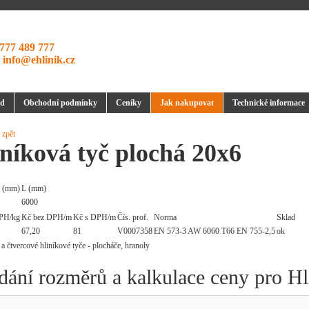
777 489 777
:
info@ehlinik.cz
d
Obchodní podmínky
Ceníky
Jak nakupovat
Technické informace
 zpět
níková tyč plochá 20x6
 (mm)
L (mm)
6000
PH/kg
Kč bez DPH/m
Kč s DPH/m
Čís. prof.
Norma
Sklad
67,20
81
V0007358
EN 573-3 AW 6060 T66 EN 755-2,5
ok
dání rozměrů a kalkulace ceny pro Hl