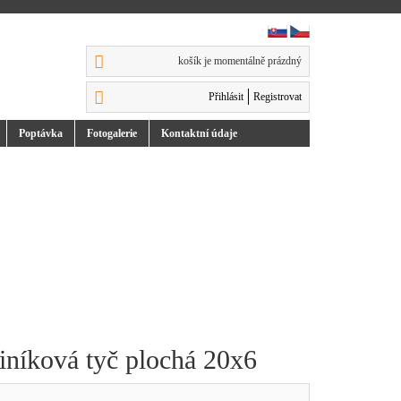
košík je momentálně prázdný
Přihlásit
Registrovat
Poptávka
Foto
galerie
Kontakt
ní údaje
iníková tyč plochá 20x6