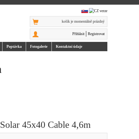
košík je momentálně prázdný
Přihlásit
Registrovat
Poptávka
Foto
galerie
Kontakt
ní údaje
m
l Solar 45x40 Cable 4,6m