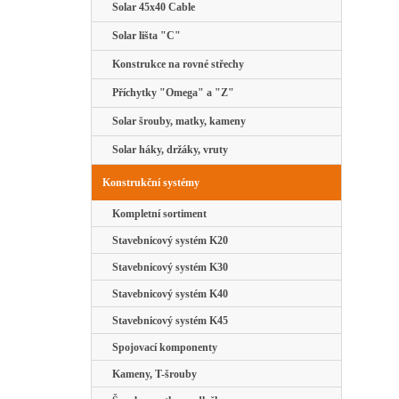
Solar 45x40 Cable
Solar lišta "C"
Konstrukce na rovné střechy
Příchytky "Omega" a "Z"
Solar šrouby, matky, kameny
Solar háky, držáky, vruty
Konstrukční systémy
Kompletní sortiment
Stavebnicový systém K20
Stavebnicový systém K30
Stavebnicový systém K40
Stavebnicový systém K45
Spojovací komponenty
Kameny, T-šrouby