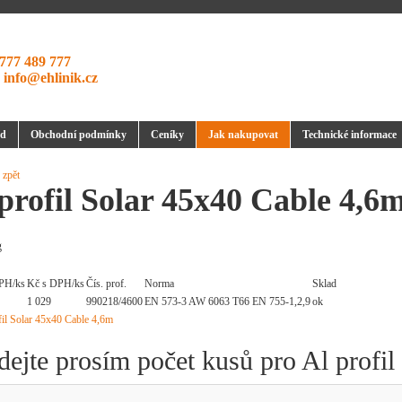
777 489 777
:
info@ehlinik.cz
d
Obchodní podmínky
Ceníky
Jak nakupovat
Technické informace
 zpět
profil Solar 45x40 Cable 4,6
g
PH/ks
Kč s DPH/ks
Čís. prof.
Norma
Sklad
1 029
990218/4600
EN 573-3 AW 6063 T66 EN 755-1,2,9
ok
dejte prosím počet kusů pro Al profi