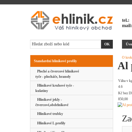
tel.:
mail
Úvo
O krok
Standardní hliníkové profily
Al 
Ploché a čtvercové hliníkové
tyče - plocháče, hranoly
Váha v k
Hliníkové kruhové tyče -
4.6
kulatiny
Kč bez D
850,00
Hliníkové jekly -
čtvercové,obdelníkové
Hliníkové trubky
Za
Hliníkové L profily