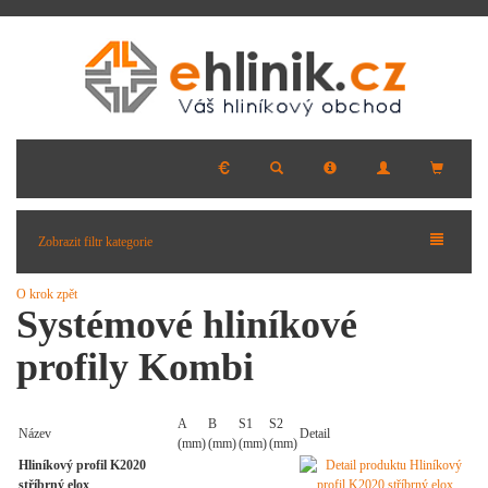
Zobrazit filtr kategorie
O krok zpět
Systémové hliníkové
profily Kombi
A
B
S1
S2
Název
Detail
(mm)
(mm)
(mm)
(mm)
Hliníkový profil K2020
stříbrný elox