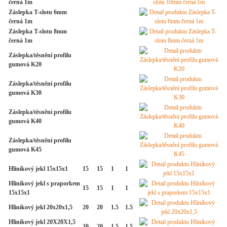
černá 1m
Záslepka T-slotu 6mm
černá 1m
Záslepka T-slotu 8mm
černá 1m
Záslepka/těsnění profilu
gumová K20
Záslepka/těsnění profilu
gumová K30
Záslepka/těsnění profilu
gumová K40
Záslepka/těsnění profilu
gumová K45
Hliníkový jekl 15x15x1
15
15
1
1
Hliníkový jekl s praporkem
15
15
1
1
15x15x1
Hliníkový jekl 20x20x1,5
20
20
1.5
1.5
Hliníkový jekl 20X20X1,5
20
20
1.5
1.5