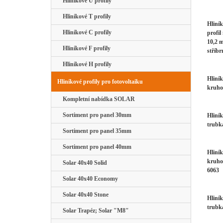
Hliníkové U profily
Hliníkové T profily
Hliní
Hliníkové C profily
profil
10,2 
Hliníkové F profily
stříbr
Hliníkové H profily
Hliník
Hliníkové profily pro fotovoltaiku
kruho
Kompletní nabídka SOLAR
Sortiment pro panel 30mm
Hliní
trubk
Sortiment pro panel 35mm
Sortiment pro panel 40mm
Hliník
kruho
Solar 40x40 Solid
6063
Solar 40x40 Economy
Solar 40x40 Stone
Hliní
trubk
Solar Trapéz; Solar "M8"