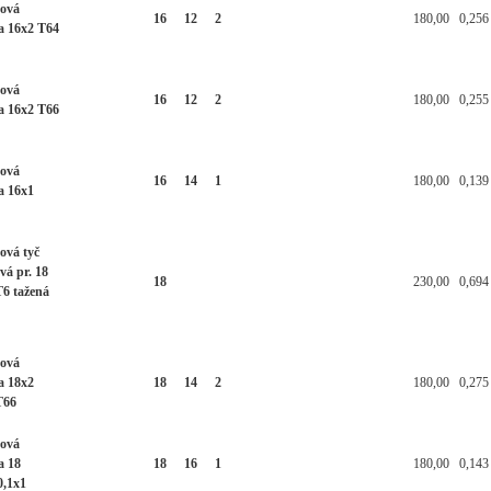
ková
16
12
2
180,00
0,256
a 16x2 T64
ková
16
12
2
180,00
0,255
a 16x2 T66
ková
16
14
1
180,00
0,139
a 16x1
ová tyč
vá pr. 18
18
230,00
0,694
T6 tažená
ková
a 18x2
18
14
2
180,00
0,275
T66
ková
a 18
18
16
1
180,00
0,143
0,1x1