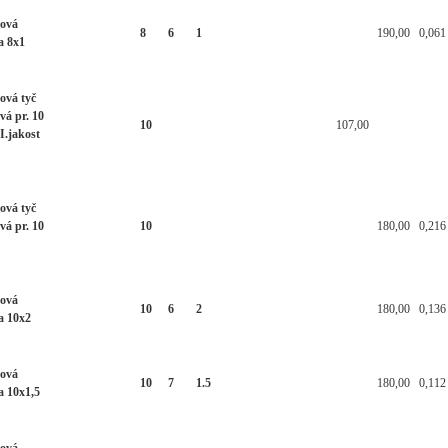
ková
8
6
1
190,00
0,061
a 8x1
ová tyč
vá pr. 10
10
107,00
I.jakost
ová tyč
vá pr. 10
10
180,00
0,216
ková
10
6
2
180,00
0,136
a 10x2
ková
10
7
1.5
180,00
0,112
a 10x1,5