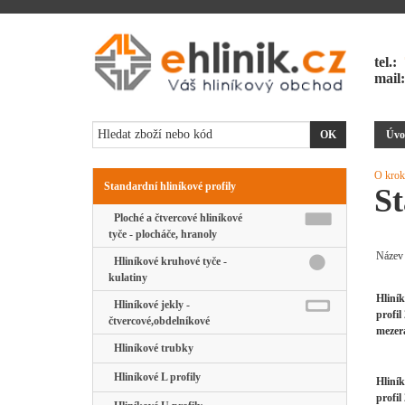
tel.:
mail
Úvo
O krok
Standardní hliníkové profily
St
Ploché a čtvercové hliníkové
tyče - plocháče, hranoly
Název
Hliníkové kruhové tyče -
kulatiny
Hliní
Hliníkové jekly -
profil
čtvercové,obdelníkové
mezer
Hliníkové trubky
Hliníkové L profily
Hliní
profil