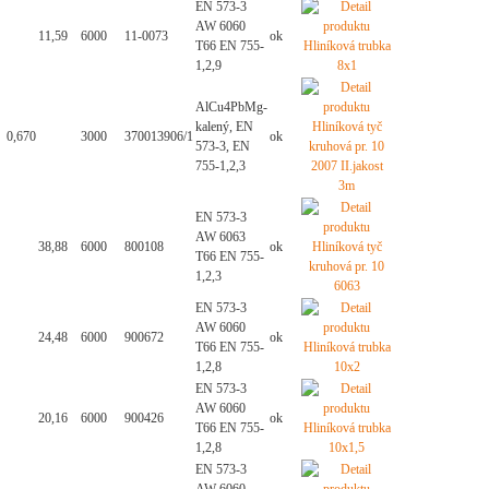
EN 573-3
AW 6060
11,59
6000
11-0073
ok
T66 EN 755-
1,2,9
AlCu4PbMg-
kalený, EN
0,670
3000
370013906/1
ok
573-3, EN
755-1,2,3
EN 573-3
AW 6063
38,88
6000
800108
ok
T66 EN 755-
1,2,3
EN 573-3
AW 6060
24,48
6000
900672
ok
T66 EN 755-
1,2,8
EN 573-3
AW 6060
20,16
6000
900426
ok
T66 EN 755-
1,2,8
EN 573-3