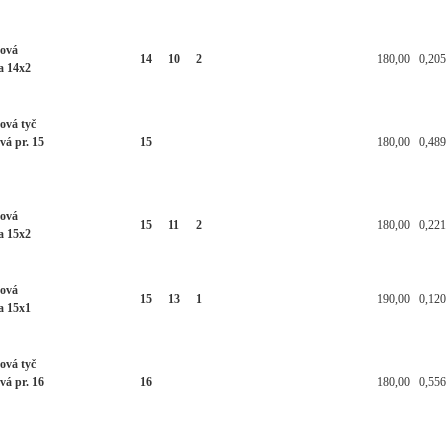
ková
14
10
2
180,00
0,205
a 14x2
ová tyč
vá pr. 15
15
180,00
0,489
ková
15
11
2
180,00
0,221
a 15x2
ková
15
13
1
190,00
0,120
a 15x1
ová tyč
vá pr. 16
16
180,00
0,556