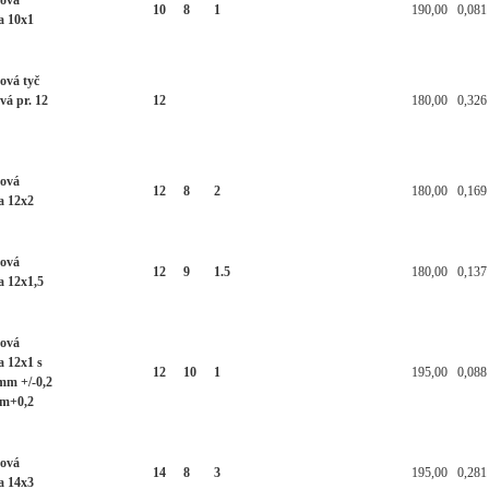
ková
10
8
1
190,00
0,081
a 10x1
ová tyč
vá pr. 12
12
180,00
0,326
ková
12
8
2
180,00
0,169
a 12x2
ková
12
9
1.5
180,00
0,137
a 12x1,5
ková
a 12x1 s
12
10
1
195,00
0,088
mm +/-0,2
m+0,2
ková
14
8
3
195,00
0,281
a 14x3