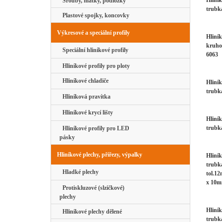
Hliní
Šrouby, matky, podložky
trubk
Plastové spojky, koncovky
Výkresové a speciální profily
Hliník
kruho
Speciální hliníkové profily
6063
Hliníkové profily pro ploty
Hliníkové chladiče
Hliní
trubk
Hliníková pravítka
Hliníkové krycí lišty
Hliní
trubk
Hliníkové profily pro LED
pásky
Hliníkové plechy, přířezy, výpalky
Hliní
trubk
Hladké plechy
tol.12
x 10m
Protiskluzové (slzičkové)
plechy
Hliní
Hliníkové plechy dělené
trubk