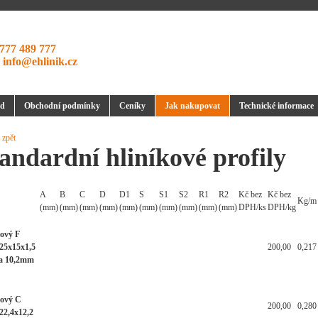
777 489 777
:
info@ehlinik.cz
d
Obchodní podmínky
Ceníky
Jak nakupovat
Technické informace
 zpět
andardní hliníkové profily
A
B
C
D
D1
S
S1
S2
R1
R2
Kč bez
Kč bez
Kg/m
(mm)
(mm)
(mm)
(mm)
(mm)
(mm)
(mm)
(mm)
(mm)
(mm)
DPH/ks
DPH/kg
kový F
 25x15x1,5
200,00
0,217
a 10,2mm
kový C
200,00
0,280
 22,4x12,2