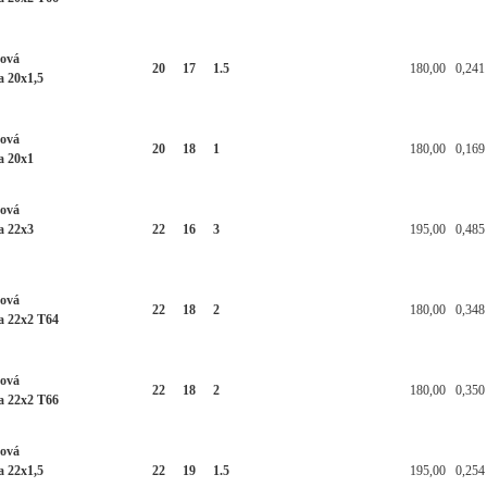
ková
20
17
1.5
180,00
0,241
a 20x1,5
ková
20
18
1
180,00
0,169
a 20x1
ková
a 22x3
22
16
3
195,00
0,485
ková
22
18
2
180,00
0,348
a 22x2 T64
ková
22
18
2
180,00
0,350
a 22x2 T66
ková
a 22x1,5
22
19
1.5
195,00
0,254