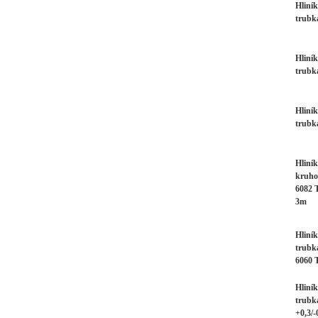
Hliní
trubk
Hliní
trubk
Hliní
trubk
Hliník
kruho
6082 
3m
Hliní
trubk
6060 
Hliní
trubk
+0,3/-