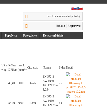
košík je momentálně prázdný
Přihlásit
Registrovat
Poptávka
Foto
galerie
Kontakt
ní údaje
Váha
Kč bez
max L
Čís. prof.
Norma
Sklad
Detail
v kg
DPH/m
(mm)**
EN 573-3
AW 6060
43,40
6000
106526
ok
T66 EN 755-
1,2,9
EN 573-3
AW 6060
56,00
6000
101350
ok
T66 EN 755-