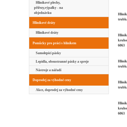
Hliníkové plechy,
přířezy,výpalky - na
objednávku
Hliní
trubk
Hliníkové dráty
Hliníkové dráty
Hliník
kruho
Pomůcky pro práci s hliníkem
6063
Samolepící pásky
Hliní
Lepidla, oboustranné pásky a spreje
trubk
Nástroje a nářadí
Doprodej za výhodné ceny
Hliní
trubk
Akce, doprodej za výhodné ceny
Hliník
kruho
6063