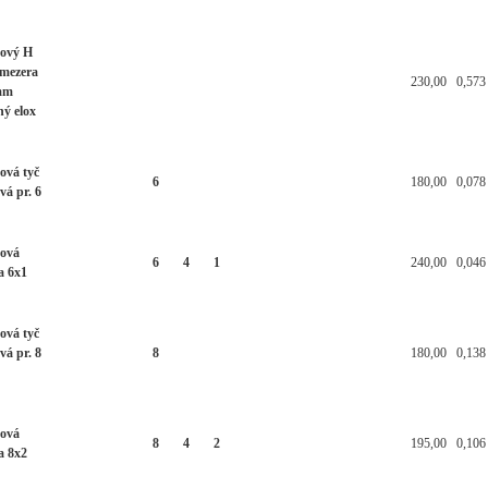
kový H
 mezera
230,00
0,573
mm
ný elox
ová tyč
6
180,00
0,078
vá pr. 6
ková
6
4
1
240,00
0,046
a 6x1
ová tyč
vá pr. 8
8
180,00
0,138
ková
8
4
2
195,00
0,106
a 8x2