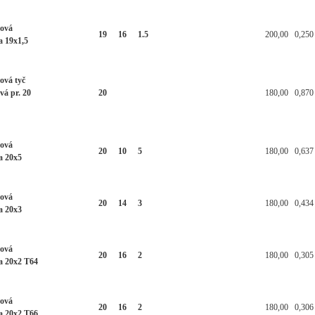
ková
19
16
1.5
200,00
0,250
a 19x1,5
ová tyč
vá pr. 20
20
180,00
0,870
ková
20
10
5
180,00
0,637
a 20x5
ková
20
14
3
180,00
0,434
a 20x3
ková
20
16
2
180,00
0,305
a 20x2 T64
ková
20
16
2
180,00
0,306
a 20x2 T66