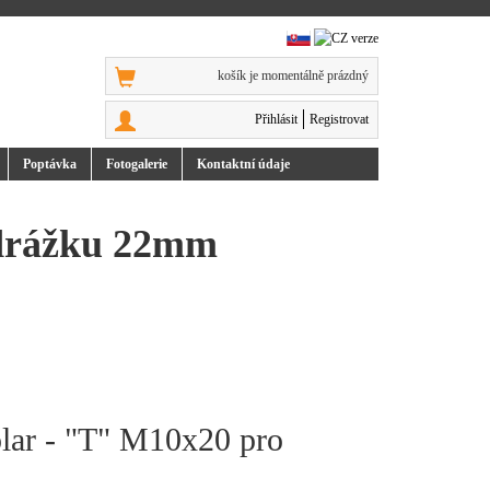
košík je momentálně prázdný
Přihlásit
Registrovat
Poptávka
Foto
galerie
Kontakt
ní údaje
 drážku 22mm
olar - "T" M10x20 pro