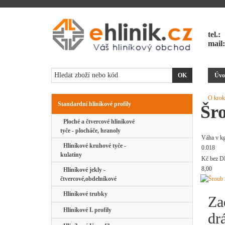
tel.:
mail
Úvo
O krok
Standardní hliníkové profily
Šr
Ploché a čtvercové hliníkové
tyče - plocháče, hranoly
Váha v k
Hliníkové kruhové tyče -
0.018
kulatiny
Kč bez D
8,00
Hliníkové jekly -
čtvercové,obdelníkové
Hliníkové trubky
Za
Hliníkové L profily
dr