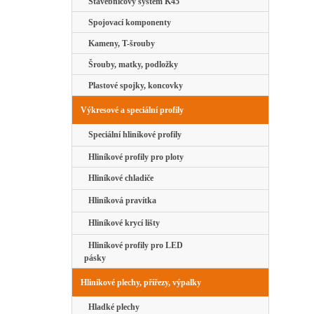
Stavebnicový systém K45
Spojovací komponenty
Kameny, T-šrouby
Šrouby, matky, podložky
Plastové spojky, koncovky
Výkresové a speciální profily
Speciální hliníkové profily
Hliníkové profily pro ploty
Hliníkové chladiče
Hliníková pravítka
Hliníkové krycí lišty
Hliníkové profily pro LED
pásky
Hliníkové plechy, přířezy, výpalky
Hladké plechy