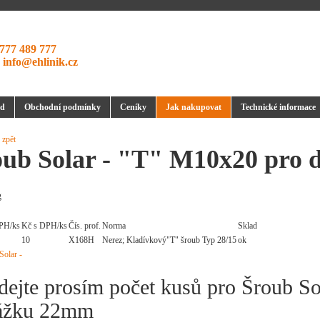
777 489 777
:
info@ehlinik.cz
d
Obchodní podmínky
Ceníky
Jak nakupovat
Technické informace
 zpět
oub Solar - "T" M10x20 pro
g
PH/ks
Kč s DPH/ks
Čís. prof.
Norma
Sklad
10
X168H
Nerez; Kladívkový"T" šroub Typ 28/15
ok
dejte prosím počet kusů pro Šroub S
ážku 22mm