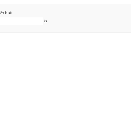
čet kusů
ks