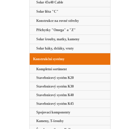
Solar 45x40 Cable
Solar lišta "C"
Konstrukce na rovné střechy
Příchytky "Omega" a "Z"
Solar šrouby, matky, kameny
Solar háky, držáky, vruty
Konstrukční systémy
Kompletní sortiment
Stavebnicový systém K20
Stavebnicový systém K30
Stavebnicový systém K40
Stavebnicový systém K45
Spojovací komponenty
Kameny, T-šrouby