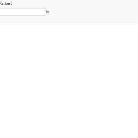
čet kusů
ks