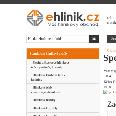
tel.:
mail
Úvo
O krok
Standardní hliníkové profily
Sp
Ploché a čtvercové hliníkové
tyče - plocháče, hranoly
Váha v k
Hliníkové kruhové tyče -
0.004
kulatiny
Kč bez D
16,00
Hliníkové jekly -
čtvercové,obdelníkové
Hliníkové trubky
Za
Hliníkové L profily