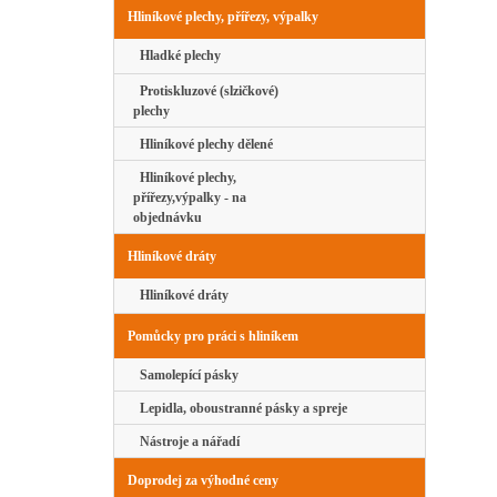
Hliníkové plechy, přířezy, výpalky
Hladké plechy
Protiskluzové (slzičkové)
plechy
Hliníkové plechy dělené
Hliníkové plechy,
přířezy,výpalky - na
objednávku
Hliníkové dráty
Hliníkové dráty
Pomůcky pro práci s hliníkem
Samolepící pásky
Lepidla, oboustranné pásky a spreje
Nástroje a nářadí
Doprodej za výhodné ceny