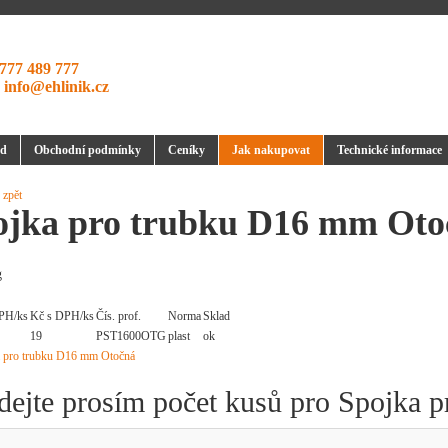
777 489 777
:
info@ehlinik.cz
d
Obchodní podmínky
Ceníky
Jak nakupovat
Technické informace
 zpět
ojka pro trubku D16 mm Oto
g
PH/ks
Kč s DPH/ks
Čís. prof.
Norma
Sklad
19
PST1600OTG
plast
ok
dejte prosím počet kusů pro Spojka