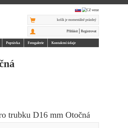
košík je momentálně prázdný
Přihlásit
Registrovat
Poptávka
Foto
galerie
Kontakt
ní údaje
čná
 pro trubku D16 mm Otočná