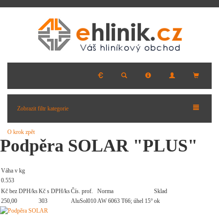
Zobrazit filtr kategorie
O krok zpět
Podpěra SOLAR "PLUS"
Váha v kg
0.553
Kč bez DPH/ks
Kč s DPH/ks
Čís. prof.
Norma
Sklad
250,00
303
AluSol010
AW 6063 T66; úhel 15°
ok