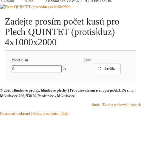
3 250,00
3 933
310000040
EN AW 5754 H114 EN 1386
ok
Zadejte prosím počet kusů pro
Plech QUINTET (protiskluz)
4x1000x2000
Počet kusů
Cena
Do košíku
ks
© 2026 Hliníkové profily, hliníkové plechy | Provozovatelem e-shopu je ALUPA s.r.o. |
Mikulovice 200, 530 02 Pardubice - Mikulovice
admin
|
Tvorba webových stránek
Nastavení soukromí
|
Ochrana osobních údajů