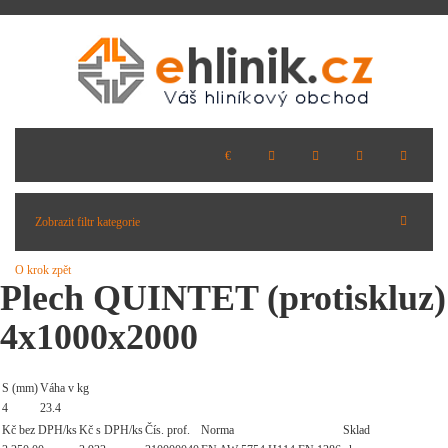
Zobrazit filtr kategorie
O krok zpět
Plech QUINTET (protiskluz)
4x1000x2000
S (mm)
Váha v kg
4
23.4
Kč bez DPH/ks
Kč s DPH/ks
Čís. prof.
Norma
Sklad