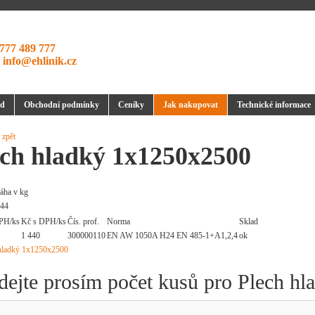
777 489 777
:
info@ehlinik.cz
d
Obchodní podmínky
Ceníky
Jak nakupovat
Technické informace
 zpět
ech hladký 1x1250x2500
áha v kg
.44
PH/ks
Kč s DPH/ks
Čís. prof.
Norma
Sklad
1 440
300000110
EN AW 1050A H24 EN 485-1+A1,2,4
ok
dejte prosím počet kusů pro Plech h