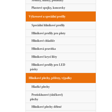
Šrouby, matky, podložky
Plastové spojky, koncovky
Výkresové a speciální profily
Speciální hliníkové profily
Hliníkové profily pro ploty
Hliníkové chladiče
Hliníková pravítka
Hliníkové krycí lišty
Hliníkové profily pro LED
pásky
Hliníkové plechy, přířezy, výpalky
Hladké plechy
Protiskluzové (slzičkové)
plechy
Hliníkové plechy dělené