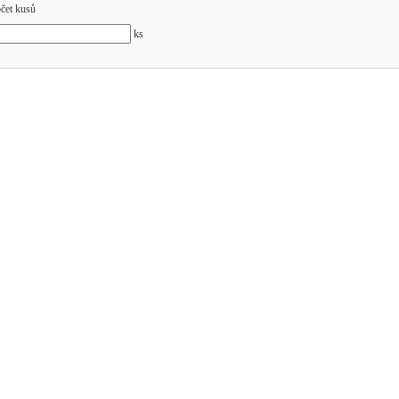
čet kusů
ks