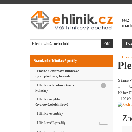
tel.:
mail
Úvo
O krok
Standardní hliníkové profily
Pl
Ploché a čtvercové hliníkové
tyče - plocháče, hranoly
S (mm)
V
Hliníkové kruhové tyče -
1
8
kulatiny
Kč bez D
1 190,00
Hliníkové jekly -
čtvercové,obdelníkové
Hliníkové trubky
Za
Hliníkové L profily