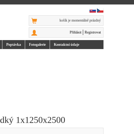
košík je momentálně prázdný
Přihlásit
Registrovat
Poptávka
Foto
galerie
Kontakt
ní údaje
ladký 1x1250x2500