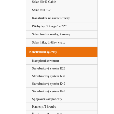
Solar 45x40 Cable
Solar lišta "C"
Konstrukce na rovné střechy
Příchytky "Omega" a "Z"
Solar šrouby, matky, kameny
Solar háky, držáky, vruty
Konstrukční systémy
Kompletní sortiment
Stavebnicový systém K20
Stavebnicový systém K30
Stavebnicový systém K40
Stavebnicový systém K45
Spojovací komponenty
Kameny, T-šrouby