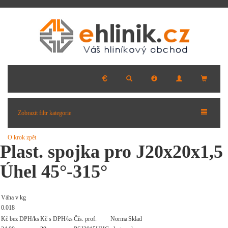
Zobrazit filtr kategorie
O krok zpět
Plast. spojka pro J20x20x1,5
Úhel 45°-315°
Váha v kg
0.018
Kč bez DPH/ks
Kč s DPH/ks
Čís. prof.
Norma
Sklad