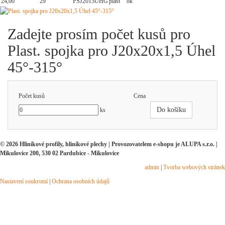
24,00
29
PSJ2015UHG
plast
ok
Zadejte prosím počet kusů pro
Plast. spojka pro J20x20x1,5 Úhel
45°-315°
Počet kusů
Cena
Do košíku
ks
© 2026 Hliníkové profily, hliníkové plechy | Provozovatelem e-shopu je ALUPA s.r.o. |
Mikulovice 200, 530 02 Pardubice - Mikulovice
admin
|
Tvorba webových stránek
Nastavení soukromí
|
Ochrana osobních údajů