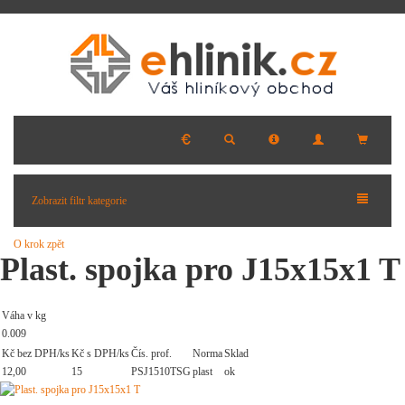
Zobrazit filtr kategorie
O krok zpět
Plast. spojka pro J15x15x1 T
Váha v kg
0.009
Kč bez DPH/ks
Kč s DPH/ks
Čís. prof.
Norma
Sklad
12,00
15
PSJ1510TSG
plast
ok