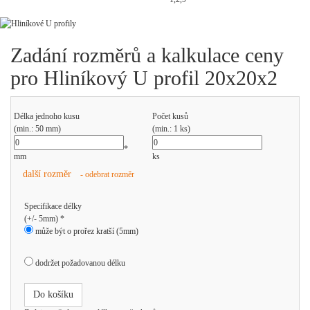
Zadání rozměrů a kalkulace ceny
pro Hliníkový U profil 20x20x2
Délka jednoho kusu
Počet kusů
(min.: 50 mm)
(min.: 1 ks)
*
mm
ks
další rozměr
- odebrat rozměr
Specifikace délky
(+/- 5mm) *
může být o prořez kratší (5mm)
dodržet požadovanou délku
Do košíku