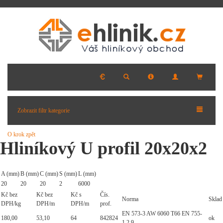
Zobrazit filtr kategorie
O krok zpět
Hliníkový U profil 20x20x2
A (mm)
B (mm)
C (mm)
S (mm)
L (mm)
20
20
20
2
6000
Kč bez
Kč bez
Kč s
Čís.
Norma
Sklad
DPH/kg
DPH/m
DPH/m
prof.
EN 573-3 AW 6060 T66 EN 755-
180,00
53,10
64
842824
ok
1,2,9