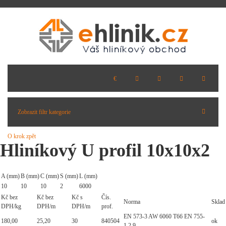
Zobrazit filtr kategorie
O krok zpět
Hliníkový U profil 10x10x2
A (mm)
B (mm)
C (mm)
S (mm)
L (mm)
10
10
10
2
6000
Kč bez
Kč bez
Kč s
Čís.
Norma
Sklad
DPH/kg
DPH/m
DPH/m
prof.
EN 573-3 AW 6060 T66 EN 755-
180,00
25,20
30
840504
ok
1,2,9