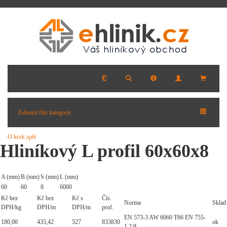
Zobrazit filtr kategorie
O krok zpět
Hliníkový L profil 60x60x8
A (mm)
B (mm)
S (mm)
L (mm)
60
60
8
6000
Kč bez
Kč bez
Kč s
Čís.
Norma
Sklad
DPH/kg
DPH/m
DPH/m
prof.
EN 573-3 AW 6060 T66 EN 755-
180,00
435,42
527
833830
ok
1,2,9