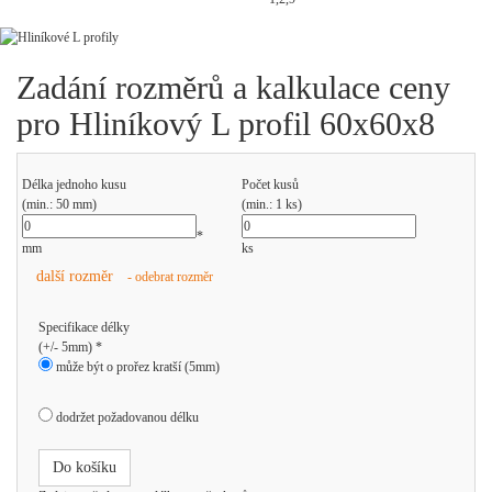
Zadání rozměrů a kalkulace ceny
pro Hliníkový L profil 60x60x8
Délka jednoho kusu
Počet kusů
(min.: 50 mm)
(min.: 1 ks)
*
mm
ks
další rozměr
- odebrat rozměr
Specifikace délky
(+/- 5mm) *
může být o prořez kratší (5mm)
dodržet požadovanou délku
Do košíku