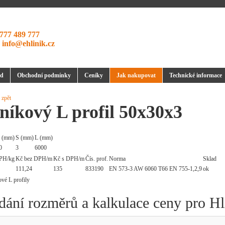
777 489 777
:
info@ehlinik.cz
d
Obchodní podmínky
Ceníky
Jak nakupovat
Technické informace
 zpět
níkový L profil 50x30x3
 (mm)
S (mm)
L (mm)
0
3
6000
PH/kg
Kč bez DPH/m
Kč s DPH/m
Čís. prof.
Norma
Sklad
111,24
135
833190
EN 573-3 AW 6060 T66 EN 755-1,2,9
ok
dání rozměrů a kalkulace ceny pro Hl