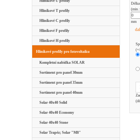
Hliníkové U profily
Délka
(min.
Hliníkové T profily
Hliníkové C profily
mm
da
Hliníkové F profily
Hliníkové H profily
Sp
(+
Hliníkové profily pro fotovoltaiku
Kompletní nabídka SOLAR
Sortiment pro panel 30mm
Sortiment pro panel 35mm
Sortiment pro panel 40mm
Za
(d
Solar 40x40 Solid
Solar 40x40 Economy
Solar 40x40 Stone
Solar Trapéz; Solar "M8"