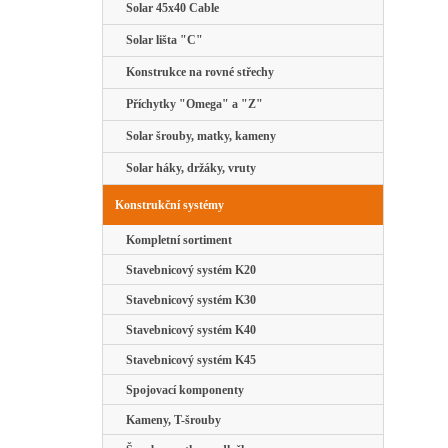
Solar 45x40 Cable
Solar lišta "C"
Konstrukce na rovné střechy
Příchytky "Omega" a "Z"
Solar šrouby, matky, kameny
Solar háky, držáky, vruty
Konstrukční systémy
Kompletní sortiment
Stavebnicový systém K20
Stavebnicový systém K30
Stavebnicový systém K40
Stavebnicový systém K45
Spojovací komponenty
Kameny, T-šrouby