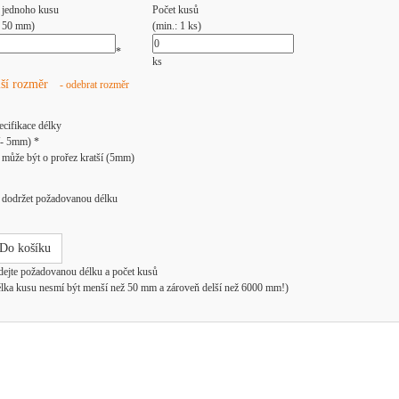
 jednoho kusu
Počet kusů
: 50 mm)
(min.: 1 ks)
*
ks
lší rozměr
- odebrat rozměr
ecifikace délky
/- 5mm) *
může být o prořez kratší (5mm)
dodržet požadovanou délku
Do košíku
dejte požadovanou délku a počet kusů
élka kusu nesmí být menší než 50 mm a zároveň delší než 6000 mm!)