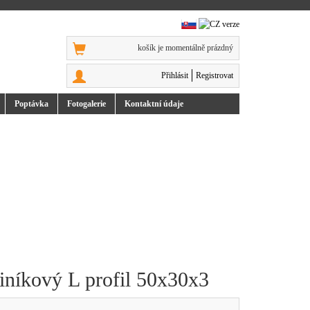
košík je momentálně prázdný
Přihlásit
Registrovat
Poptávka
Foto
galerie
Kontakt
ní údaje
iníkový L profil 50x30x3