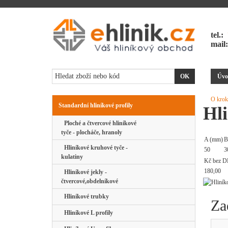
tel.:
mail
Úvo
O krok
Standardní hliníkové profily
Hli
Ploché a čtvercové hliníkové
tyče - plocháče, hranoly
A (mm)
B
Hliníkové kruhové tyče -
50
3
kulatiny
Kč bez D
180,00
Hliníkové jekly -
čtvercové,obdelníkové
Hliníkové trubky
Za
Hliníkové L profily