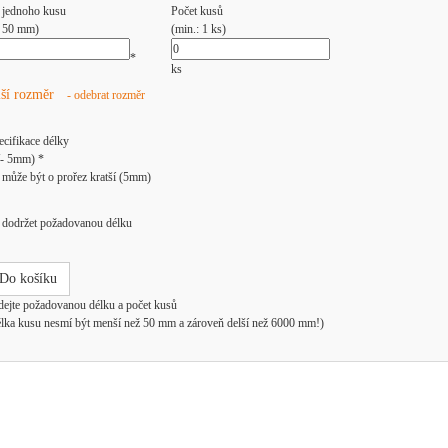
 jednoho kusu
Počet kusů
: 50 mm)
(min.: 1 ks)
*
ks
lší rozměr
- odebrat rozměr
ecifikace délky
/- 5mm) *
může být o prořez kratší (5mm)
dodržet požadovanou délku
Do košíku
dejte požadovanou délku a počet kusů
élka kusu nesmí být menší než 50 mm a zároveň delší než 6000 mm!)