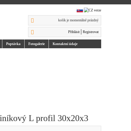
košík je momentálně prázdný
Přihlásit
Registrovat
Poptávka
Foto
galerie
Kontakt
ní údaje
iníkový L profil 30x20x3