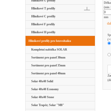
Hliníkové U profily
Délka
(min.
Hliníkové T profily
Hliníkové C profily
mm
da
Hliníkové F profily
Hliníkové H profily
Sp
(+
Hliníkové profily pro fotovoltaiku
Kompletní nabídka SOLAR
Sortiment pro panel 30mm
Sortiment pro panel 35mm
Sortiment pro panel 40mm
Za
(d
Solar 40x40 Solid
Solar 40x40 Economy
Solar 40x40 Stone
Solar Trapéz; Solar "M8"