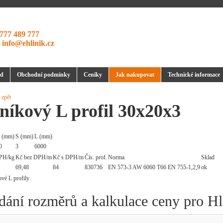
777 489 777
:
info@ehlinik.cz
d
Obchodní podmínky
Ceníky
Jak nakupovat
Technické informace
 zpět
níkový L profil 30x20x3
 (mm)
S (mm)
L (mm)
0
3
6000
PH/kg
Kč bez DPH/m
Kč s DPH/m
Čís. prof.
Norma
Sklad
69,48
84
830736
EN 573-3 AW 6060 T66 EN 755-1,2,9
ok
dání rozměrů a kalkulace ceny pro Hl