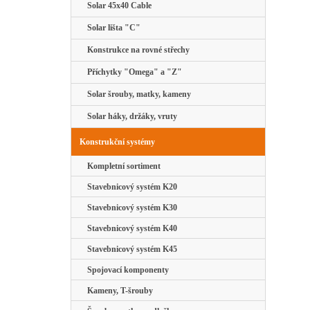
Solar 45x40 Cable
Solar lišta "C"
Konstrukce na rovné střechy
Příchytky "Omega" a "Z"
Solar šrouby, matky, kameny
Solar háky, držáky, vruty
Konstrukční systémy
Kompletní sortiment
Stavebnicový systém K20
Stavebnicový systém K30
Stavebnicový systém K40
Stavebnicový systém K45
Spojovací komponenty
Kameny, T-šrouby