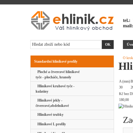
tel.:
mail
Úvo
O krok
Standardní hliníkové profily
Hli
Ploché a čtvercové hliníkové
tyče - plocháče, hranoly
A (mm)
B
Hliníkové kruhové tyče -
30
2
kulatiny
Kč bez D
180,00
Hliníkové jekly -
čtvercové,obdelníkové
Hliníkové trubky
Za
Hliníkové L profily