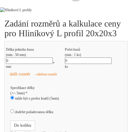
Zadání rozměrů a kalkulace ceny
pro Hliníkový L profil 20x20x3
Délka jednoho kusu
Počet kusů
(min.: 50 mm)
(min.: 1 ks)
*
mm
ks
další rozměr
- odebrat rozměr
Specifikace délky
(+/- 5mm) *
může být o prořez kratší (5mm)
dodržet požadovanou délku
Do košíku