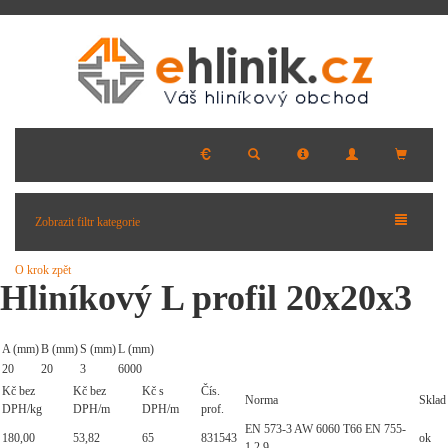
Zobrazit filtr kategorie
O krok zpět
Hliníkový L profil 20x20x3
A (mm)
B (mm)
S (mm)
L (mm)
20
20
3
6000
Kč bez
Kč bez
Kč s
Čís.
Norma
Sklad
DPH/kg
DPH/m
DPH/m
prof.
EN 573-3 AW 6060 T66 EN 755-
180,00
53,82
65
831543
ok
1,2,9