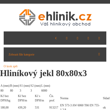
Zobrazit filtr kategorie
O krok zpět
Hliníkový jekl 80x80x3
A (mm)
B (mm)
S1 (mm)
S2 (mm)
L (mm)
80
80
3
3
6000
Kč bez
Kč bez
Kč s
Čís.
Norma
Sklad
DPH/kg
DPH/m
DPH/m
prof.
EN 573-3 AW 6060 T66 EN 755-
180,00
439,20
531
913217
ok
1,2,8