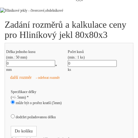
Zadání rozměrů a kalkulace ceny
pro Hliníkový jekl 80x80x3
Délka jednoho kusu
Počet kusů
(min.: 50 mm)
(min.: 1 ks)
*
mm
ks
další rozměr
- odebrat rozměr
Specifikace délky
(+/- 5mm) *
může být o prořez kratší (5mm)
dodržet požadovanou délku
Do košíku