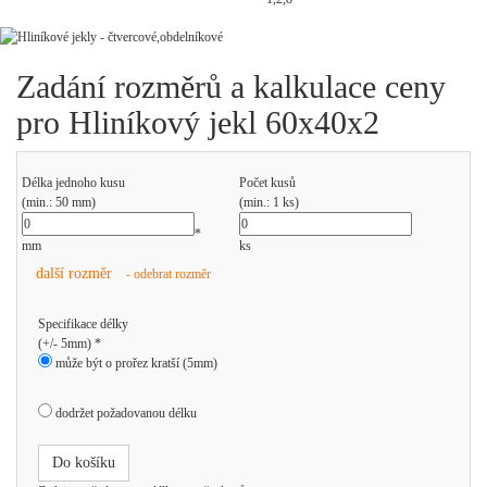
Zadání rozměrů a kalkulace ceny
pro Hliníkový jekl 60x40x2
Délka jednoho kusu
Počet kusů
(min.: 50 mm)
(min.: 1 ks)
*
mm
ks
další rozměr
- odebrat rozměr
Specifikace délky
(+/- 5mm) *
může být o prořez kratší (5mm)
dodržet požadovanou délku
Do košíku