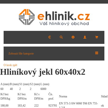
Zobrazit filtr kategorie
O krok zpět
Hliníkový jekl 60x40x2
A (mm)
B (mm)
S1 (mm)
S2 (mm)
L (mm)
60
40
2
2
6000
Kč bez
Kč bez
Kč s
Čís.
Norma
Sklad
DPH/kg
DPH/m
DPH/m
prof.
EN 573-3 AW 6060 T66 EN 755-
180,00
183,42
222
923781
ok
1,2,8