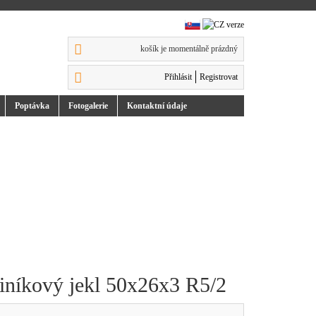
košík je momentálně prázdný
Přihlásit
Registrovat
Poptávka
Foto
galerie
Kontakt
ní údaje
liníkový jekl 50x26x3 R5/2