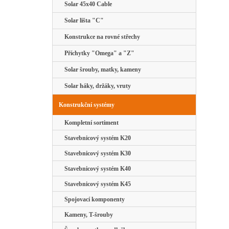
Solar 45x40 Cable
Solar lišta "C"
Konstrukce na rovné střechy
Příchytky "Omega" a "Z"
Solar šrouby, matky, kameny
Solar háky, držáky, vruty
Konstrukční systémy
Kompletní sortiment
Stavebnicový systém K20
Stavebnicový systém K30
Stavebnicový systém K40
Stavebnicový systém K45
Spojovací komponenty
Kameny, T-šrouby