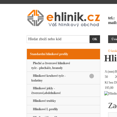
tel.:
mail
Úvo
O krok
Standardní hliníkové profily
Hli
Ploché a čtvercové hliníkové
tyče - plocháče, hranoly
A (mm)
B
Hliníkové kruhové tyče -
50
2
kulatiny
Kč bez D
195,00
Hliníkové jekly -
čtvercové,obdelníkové
Hliníkové trubky
Za
Hliníkové L profily