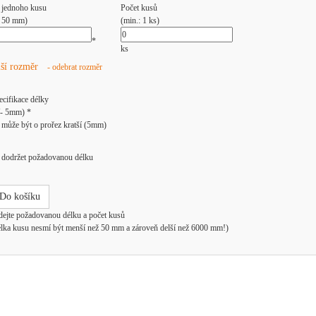
 jednoho kusu
Počet kusů
: 50 mm)
(min.: 1 ks)
*
ks
lší rozměr
- odebrat rozměr
ecifikace délky
/- 5mm) *
může být o prořez kratší (5mm)
dodržet požadovanou délku
Do košíku
dejte požadovanou délku a počet kusů
élka kusu nesmí být menší než 50 mm a zároveň delší než 6000 mm!)