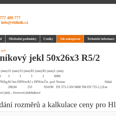
777 489 777
:
info@ehlinik.cz
d
Obchodní podmínky
Ceníky
Jak nakupovat
Technické informace
 zpět
níkový jekl 50x26x3 R5/2
 (mm)
S1 (mm)
S2 (mm)
R1 (mm)
R2 (mm)
L (mm)
6
3
3
5
2
6000
PH/kg
Kč bez DPH/m
Kč s DPH/m
Čís. prof.
Norma
Sklad
208,84
253
924196
EN 573-3 AW 6060 T66 EN 755-1,2,8
ne
dání rozměrů a kalkulace ceny pro H