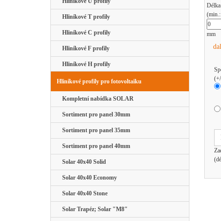
Hliníkové U profily
Délka
(min.
Hliníkové T profily
Hliníkové C profily
mm
da
Hliníkové F profily
Hliníkové H profily
Sp
(+
Hliníkové profily pro fotovoltaiku
Kompletní nabídka SOLAR
Sortiment pro panel 30mm
Sortiment pro panel 35mm
Sortiment pro panel 40mm
Za
(d
Solar 40x40 Solid
Solar 40x40 Economy
Solar 40x40 Stone
Solar Trapéz; Solar "M8"