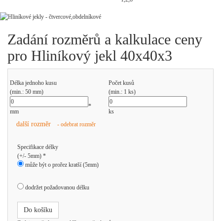
Zadání rozměrů a kalkulace ceny
pro Hliníkový jekl 40x40x3
Délka jednoho kusu
Počet kusů
(min.: 50 mm)
(min.: 1 ks)
*
mm
ks
další rozměr
- odebrat rozměr
Specifikace délky
(+/- 5mm) *
může být o prořez kratší (5mm)
dodržet požadovanou délku
Do košíku