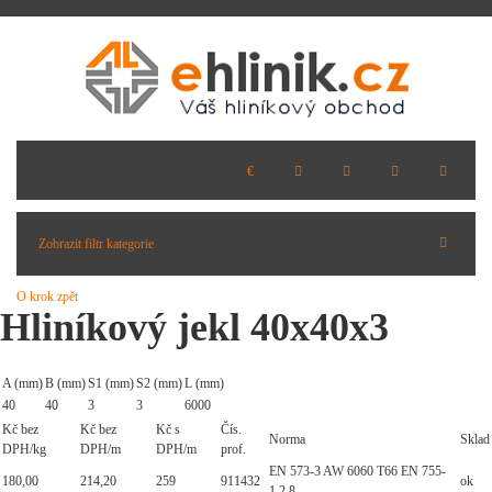
Zobrazit filtr kategorie
O krok zpět
Hliníkový jekl 40x40x3
A (mm)
B (mm)
S1 (mm)
S2 (mm)
L (mm)
40
40
3
3
6000
Kč bez
Kč bez
Kč s
Čís.
Norma
Sklad
DPH/kg
DPH/m
DPH/m
prof.
EN 573-3 AW 6060 T66 EN 755-
180,00
214,20
259
911432
ok
1,2,8