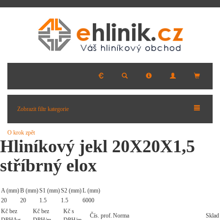
Zobrazit filtr kategorie
O krok zpět
Hliníkový jekl 20X20X1,5
stříbrný elox
A (mm)
B (mm)
S1 (mm)
S2 (mm)
L (mm)
20
20
1.5
1.5
6000
Kč bez
Kč bez
Kč s
Čís. prof.
Norma
Sklad