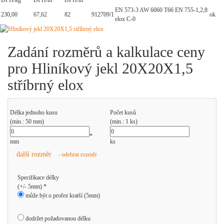
DPH/kg
DPH/m
DPH/m
EN 573-3 AW 6060 T66 EN 755-1,2,8
230,00
67,62
82
912709/1
ok
elox C-0
Zadání rozměrů a kalkulace ceny
pro Hliníkový jekl 20X20X1,5
stříbrný elox
Délka jednoho kusu
Počet kusů
(min.: 50 mm)
(min.: 1 ks)
*
mm
ks
další rozměr
- odebrat rozměr
Specifikace délky
(+/- 5mm) *
může být o prořez kratší (5mm)
dodržet požadovanou délku