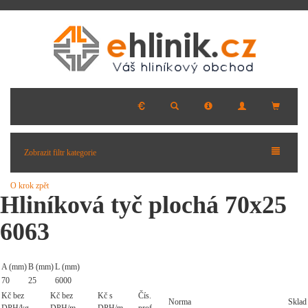
Zobrazit filtr kategorie
O krok zpět
Hliníková tyč plochá 70x25
6063
A (mm)
B (mm)
L (mm)
70
25
6000
Kč bez
Kč bez
Kč s
Čís.
Norma
Sklad