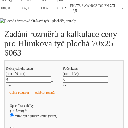
DPH/kg
DPH/m
DPH/m
prof.
EN 573-3 AW 6063 T66 EN 755-
180,00
856,80
1 037
810621
ok
1,2,5
Zadání rozměrů a kalkulace ceny
pro Hliníková tyč plochá 70x25
6063
Délka jednoho kusu
Počet kusů
(min.: 50 mm)
(min.: 1 ks)
*
mm
ks
další rozměr
- odebrat rozměr
Specifikace délky
(+/- 5mm) *
může být o prořez kratší (5mm)