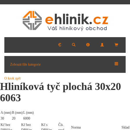
Zobrazit filtr kategorie
O krok zpět
Hliníková tyč plochá 30x20
6063
A (mm)
B (mm)
L (mm)
30
20
6000
Kč bez
Kč bez
Kč s
Čís.
Norma
Sklad