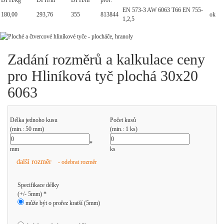
DPH/kg
DPH/m
DPH/m
prof.
EN 573-3 AW 6063 T66 EN 755-
180,00
293,76
355
813844
ok
1,2,5
Zadání rozměrů a kalkulace ceny
pro Hliníková tyč plochá 30x20
6063
Délka jednoho kusu
Počet kusů
(min.: 50 mm)
(min.: 1 ks)
*
mm
ks
další rozměr
- odebrat rozměr
Specifikace délky
(+/- 5mm) *
může být o prořez kratší (5mm)