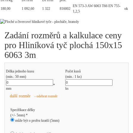
DPH/kg
DPH/m
DPH/m
prof.
EN 573-3 AW 6063 T66 EN 755-
180,00
1 092,60
1 322
816002
ok
1,2,5
Zadání rozměrů a kalkulace ceny
pro Hliníková tyč plochá 150x15
6063 3m
Délka jednoho kusu
Počet kusů
(min.: 50 mm)
(min.: 1 ks)
*
mm
ks
další rozměr
- odebrat rozměr
Specifikace délky
(+/- 5mm) *
může být o prořez kratší (5mm)