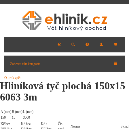
Zobrazit filtr kategorie
O krok zpět
Hliníková tyč plochá 150x15
6063 3m
A (mm)
B (mm)
L (mm)
150
15
3000
Kč bez
Kč bez
Kč s
Čís.
Norma
Sklad