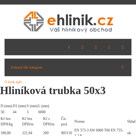
Zobrazit filtr kategorie
O krok zpět
Hliníková trubka 50x3
D (mm)
D1 (mm)
S (mm)
L (mm)
50
44
3
6000
Kč bez
Kč bez
Kč s
Čís.
Norma
Sklad
DPH/kg
DPH/m
DPH/m
prof.
EN 573-3 AW 6060 T66 EN 755-
180,00
221,94
269
905110
ok
1,2,8