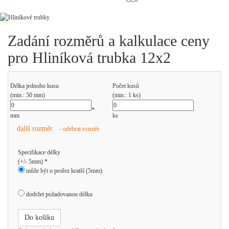
Zadání rozměrů a kalkulace ceny
pro Hliníková trubka 12x2
Délka jednoho kusu
Počet kusů
(min.: 50 mm)
(min.: 1 ks)
*
mm
ks
další rozměr
- odebrat rozměr
Specifikace délky
(+/- 5mm) *
může být o prořez kratší (5mm)
dodržet požadovanou délku
Do košíku