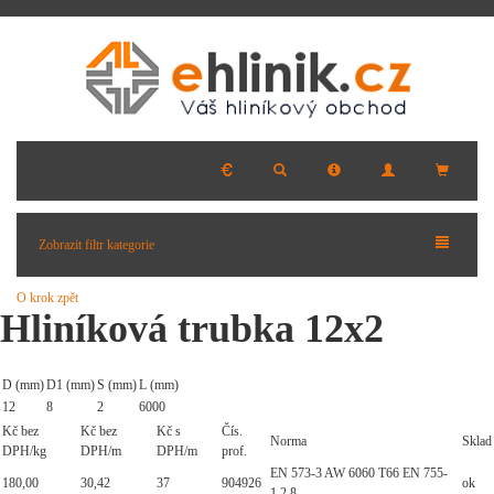
Zobrazit filtr kategorie
O krok zpět
Hliníková trubka 12x2
D (mm)
D1 (mm)
S (mm)
L (mm)
12
8
2
6000
Kč bez
Kč bez
Kč s
Čís.
Norma
Sklad
DPH/kg
DPH/m
DPH/m
prof.
EN 573-3 AW 6060 T66 EN 755-
180,00
30,42
37
904926
ok
1,2,8