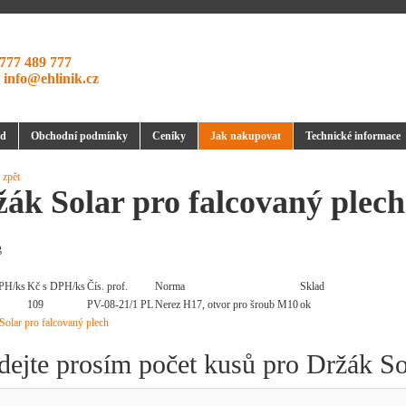
777 489 777
:
info@ehlinik.cz
d
Obchodní podmínky
Ceníky
Jak nakupovat
Technické informace
 zpět
ák Solar pro falcovaný plech
g
PH/ks
Kč s DPH/ks
Čís. prof.
Norma
Sklad
109
PV-08-21/1 PL
Nerez H17, otvor pro šroub M10
ok
dejte prosím počet kusů pro Držák So