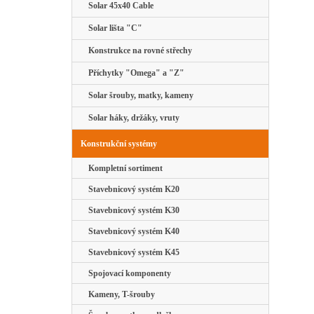
Solar 45x40 Cable
Solar lišta "C"
Konstrukce na rovné střechy
Příchytky "Omega" a "Z"
Solar šrouby, matky, kameny
Solar háky, držáky, vruty
Konstrukční systémy
Kompletní sortiment
Stavebnicový systém K20
Stavebnicový systém K30
Stavebnicový systém K40
Stavebnicový systém K45
Spojovací komponenty
Kameny, T-šrouby