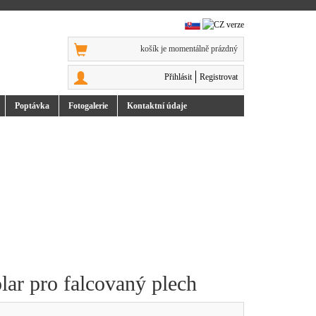
košík je momentálně prázdný
Přihlásit
Registrovat
Poptávka
Foto
galerie
Kontakt
ní údaje
lar pro falcovaný plech