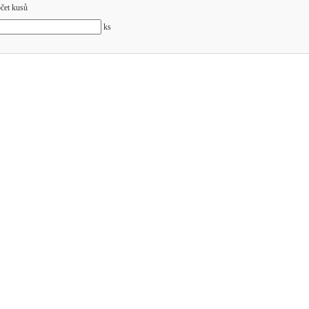
čet kusů
ks