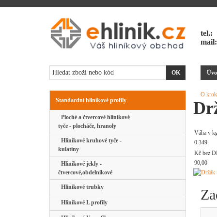
tel.:
mail
Úvo
O krok
Standardní hliníkové profily
Drž
Ploché a čtvercové hliníkové
tyče - plocháče, hranoly
Váha v k
Hliníkové kruhové tyče -
0.349
kulatiny
Kč bez D
90,00
Hliníkové jekly -
čtvercové,obdelníkové
Hliníkové trubky
Za
Hliníkové L profily